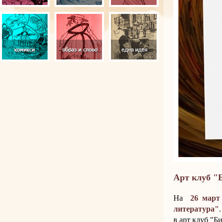
Арт клуб "
На
26 март
литература"
в арт клуб "Б