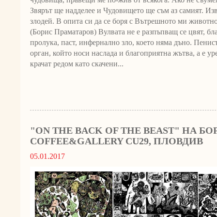
Звярът ще надделее и Чудовището ще съм аз самият. Из
злодей. В опита си да се боря с Вътрешното ми животно,
(Борис Праматаров) Вулвата не е разпъпващ се цвят, бл
пролука, паст, инфернално зло, което няма дъно. Пенис
орган, който носи наслада и благоприятна жътва, а е у
крачат редом като скачени...
"ON THE BACK OF THE BEAST" НА Б
COFFEE&GALLERY CU29, ПЛОВДИВ
05.01.2017