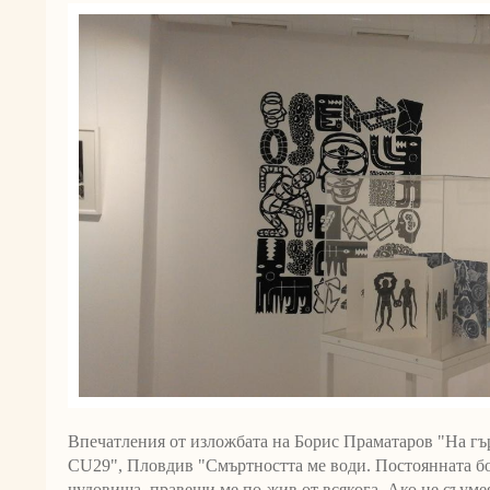
Впечатления от изложбата на Борис Праматаров "На гър
CU29", Пловдив "Смъртността ме води. Постоянната бо
чудовища, правещи ме по-жив от всякога. Ако не съуме