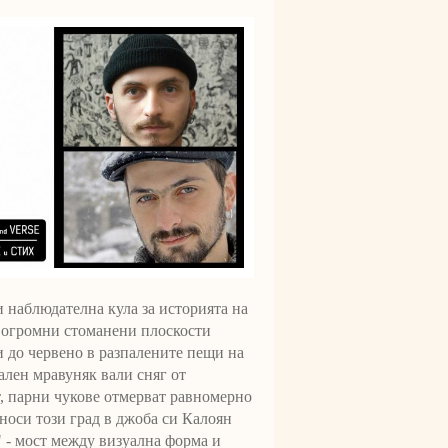
и наблюдателна кула за историята на
 огромни стоманени плоскости
и до червено в разпалените пещи на
лен мравуняк вали сняг от
т, парни чукове отмерват равномерно
носи този град в джоба си Калоян
 - мост между визуална форма и