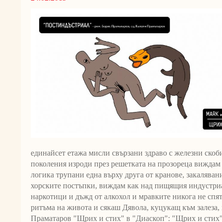
единайсет етажа мисли свързани здраво с железни скоб
поколения изроди през решетката на прозореца виждам
логика трупани една върху друга от кранове, закаляван
хорските постъпки, виждам как над пищящия индустриа
наркотици и дъжд от алкохол и мравките никога не спя
ритъма на живота и сякаш Дявола, куцукащ към залеза, 
Праматаров "Щрих и стих" в "Диаскоп": "Щрих и стих"