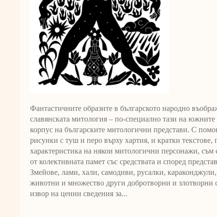
Фантастичните образите в българското народно въобра
славянската митология – по-специално тази на южните 
корпус на българските митологични представи. С помо
рисунки с туш и перо върху хартия, и кратки текстове,
характеристика на някои митологични персонажи, съм с
от колективната памет със средствата и според предста
Змейове, лами, хали, самодиви, русалки, караконджули
животни и множество други добротворни и злотворни 
извор на ценни сведения за...