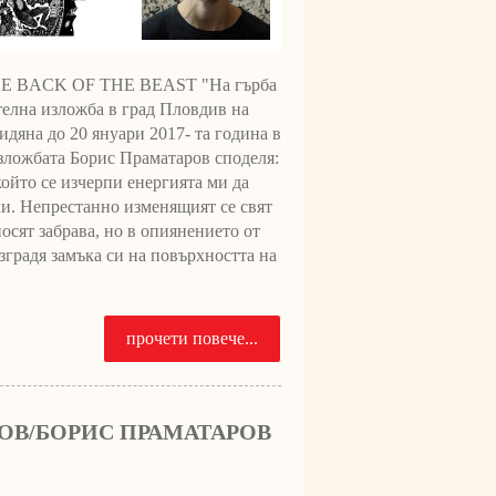
 THE BACK OF THE BEAST "На гърба
телна изложба в град Пловдив на
дяна до 20 януари 2017- та година в
зложбата Борис Праматаров споделя:
който се изчерпи енергията ми да
ли. Непрестанно изменящият се свят
сят забрава, но в опиянението от
зградя замъка си на повърхността на
прочети повече...
РОВ/БОРИС ПРАМАТАРОВ