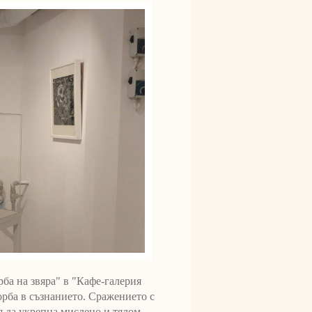
ба на звяра" в "Кафе-галерия
рба в съзнанието. Сражението с
я да укрепна мислено и тялом,