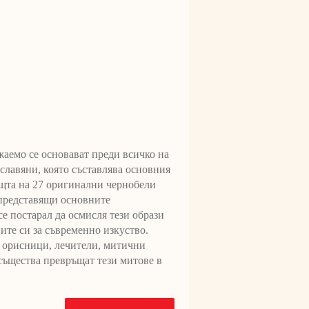
жаемо се основават преди всичко на
славяни, която съставлява основния
щта на 27 оригинални чернобели
 представящи основните
е постарал да осмисля тези образи
вите си за съвременно изкуство.
, орисници, лечители, митични
същества превръщат тези митове в