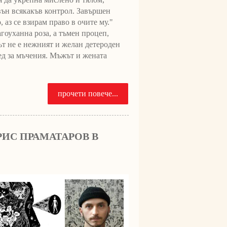
вън всякакъв контрол. Завършен
 аз се взирам право в очите му."
агоуханна роза, а тъмен процеп,
ът не е нежният и желан детероден
ред за мъчения. Мъжът и жената
прочети повече...
ОРИС ПРАМАТАРОВ В