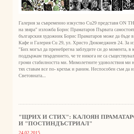
Галерия за съвременно изкуство Cu29 представя ON
на звяра" изложба Борис Праматаров Първата самостоя
българския художник Борис Праматаров може да бъде ви
Кафе и Галерия Cu 29, ул. Христо Дюкмеджиев 24. За и
"Бих могъл да пренебрегна заблудите си до момента, в 
поддържам твърдението, че те никога не са съществува
громи стабилността ми. Мимолетните удоволствия ми но
тях ставам все по- крехък и раним. Неспособен съм да и
Световната...
"ЩРИХ И СТИХ": КАЛОЯН ПРАМАТА
И "ПОСТИНДЪСТРИАЛ"
24.02.2015