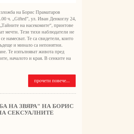
ложба на Борис Праматаров
00 ч. „Gifted”, ул. Иван Денкоглу 24,
 „Тайните на насекомите“, принтове
ат мечти. Тези тихи наблюдатели не
 се намесват. Те са свидетели, които
 бъдеще и минало са непонятни.
ане. Те изпълняват живота пред
ите, началото и края. В сенките на
прочети повече...
А НА ЗВЯРА" НА БОРИС
НА СЕКСУАЛНИТЕ