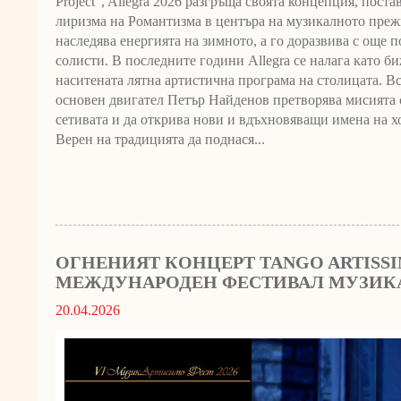
Project“, Allegra 2026 разгръща своята концепция, пост
лиризма на Романтизма в центъра на музикалното преж
наследява енергията на зимното, а го доразвива с още
солисти. В последните години Allegra се налага като б
наситената лятна артистична програма на столицата. Вс
основен двигател Петър Найденов претворява мисията с
сетивата и да открива нови и вдъхновяващи имена на х
Верен на традицията да поднася...
ОГНЕНИЯТ КОНЦЕРТ TANGO ARTISSI
МЕЖДУНАРОДЕН ФЕСТИВАЛ МУЗИК
20.04.2026