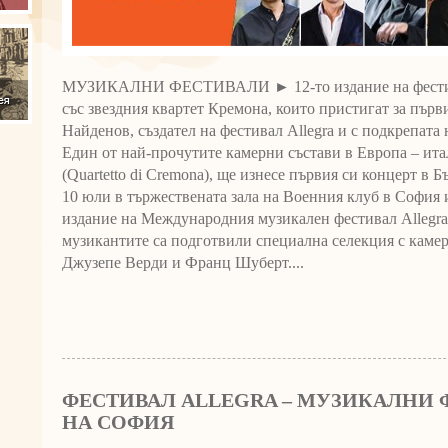
МУЗИКАЛНИ ФЕСТИВАЛИ ► 12-то издание на фести
със звездния квартет Кремона, които пристигат за първ
Найденов, създател на фестивал Allegra и с подкрепата
Един от най-прочутите камерни състави в Европа – ит
(Quartetto di Cremona), ще изнесе първия си концерт в 
10 юли в тържествената зала на Военния клуб в София 
издание на Международния музикален фестивал Allegra.
музикантите са подготвили специална селекция с каме
Джузепе Верди и Франц Шуберт....
ФЕСТИВАЛ ALLEGRA – МУЗИКАЛНИ 
НА СОФИЯ