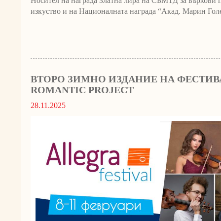
Носител на награда Златна лира на СБМТД за върхови 
изкуство и на Националната награда “Акад. Марин Голе
ВТОРО ЗИМНО ИЗДАНИЕ НА ФЕСТИВА
ROMANTIC PROJECT
28.11.2025