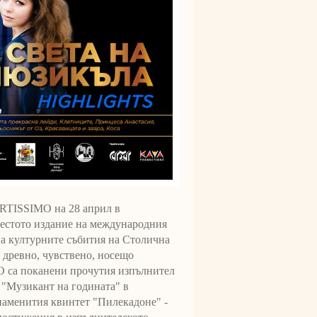
SSIMO на 28 април в
шестото издание на международния
а културните събития на Столична
- древно, чувствено, носещо
 са поканени прочутия изпълнител
 "Музикант на годината" в
наменития квинтет "Пилекадоне" -