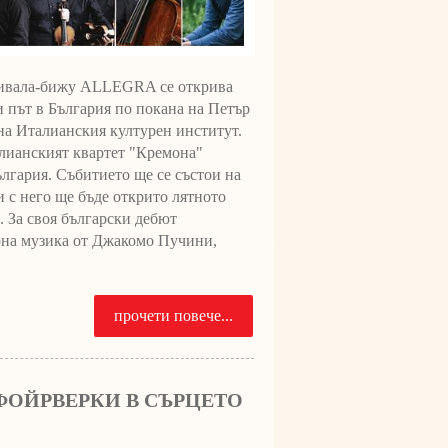
вала-бижу ALLEGRA се открива
и път в България по покана на Петър
 на Италианския културен институт.
алианският квартет "Кремона"
България. Събитието ще се състои на
и с него ще бъде открито лятното
 За своя български дебют
рна музика от Джакомо Пучини,
прочети повече...
ФОЙРВЕРКИ В СЪРЦЕТО