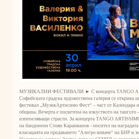
МУЗИКАЛНИ ФЕСТИВАЛИ ► С концерта TANGO ARTI
Софийската градска художествена галерия се открива 
фестивал „МузикАртисимо Фест“ – част от Календара н
община. Вечерта е посветена на изкуството на тангото 
изпепеляващи страсти. За концерта TANGO ARTISSIMO
на бандонеон Стоян Караиванов - носител на наградата
класацията на предаването "Алегро виваче" на БНР и з