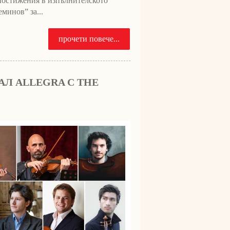
постижения в изпълнителското
минов” за...
прочети повече...
Л ALLEGRA С THE