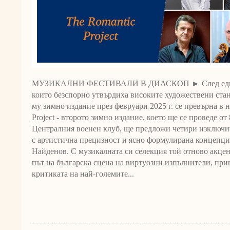
МУЗИКАЛНИ ФЕСТИВАЛИ В ДИАСКОП ► След единад
които безспорно утвърдиха високите художествени стан
му зимно издание през февруари 2025 г. се превърна в 
Project - второто зимно издание, което ще се проведе от 
Централния военен клуб, ще предложи четири изключи
с артистична прецизност и ясно формулирана концепция
Найденов. С музикалната си селекция той отново акцен
път на българска сцена на виртуозни изпълнители, пр
критиката на най-големите...