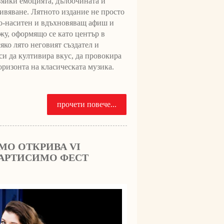
авяйки емоцията, дълбочината и
ивяване. Лятното издание не просто
 по-наситен и вдъхновяващ афиш и
ижу, оформящо се като център в
яко лято неговият създател и
и да култивира вкус, да провокира
оризонта на класическата музика.
прочети повече...
MO ОТКРИВА VI
АРТИСИМО ФЕСТ