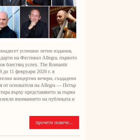
есет успешни летни издания,
дарти на Фестивал Allegra, първото
нов блестящ успех. The Romantic
8 до 11 февруари 2026 г. в
телни концертни вечери, създадени
 от основателя на Allegra — Петър
тира върху представянето за първи
ивлекли вниманието на публиката и
прочети повече...