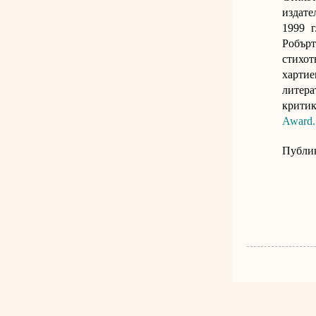
издате
1999 г
Робър
стихот
харти
литера
критик
Award
.
Публик