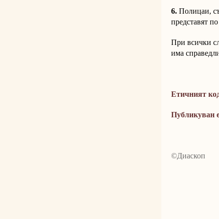
6.
Полицаи, съ
представят по
При всички сл
има справедли
Етичният код
Публикуван е
©Диаскоп