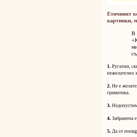
Етичният ко
картинки, п
В 
+К
ми
съ
1.
Ругатни, ск
нежелателно з
2.
Не е желате
граматика.
3.
Недопустимо
4.
Забранена е
5.
Да се поощр