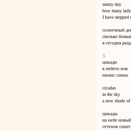
sunny day
how many lad
I have stepped
солнечный де
сколько божь
я сегодня раз
3.
цикади
в небето нов
нюанс синьо
cicadas
in the sky
a new shade of
цикады
на небе новы
оттенок синег