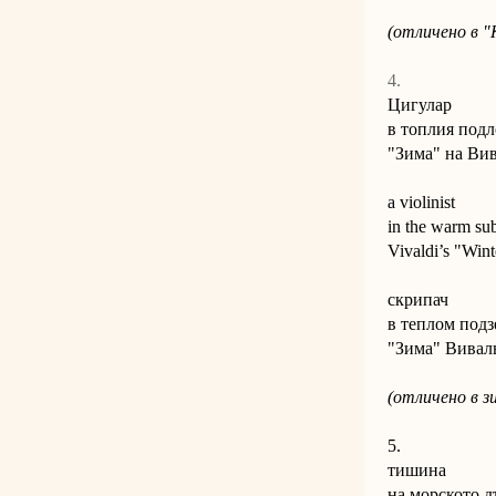
(отличено в "K
4.
Цигулар
в топлия подл
"Зима" на Ви
a violinist
in the warm s
Vivaldi’s "Wint
скрипач
в теплом под
"Зима" Вивал
(отличено в з
5.
тишина
на морското д