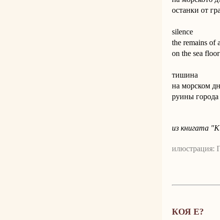
останки от гр
silence
the remains of 
on the sea floor
тишина
на морском д
руины города
из книгата "
илюстрация: 
КОЯ Е?