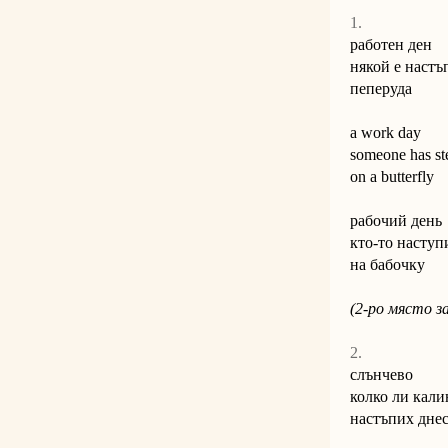
1.
работен ден
някой е настъ
пеперуда
a work day
someone has st
on a butterfly
рабочий день
кто-то наступ
на бабочку
(2-ро място за
2.
слънчево
колко ли кал
настъпих дне