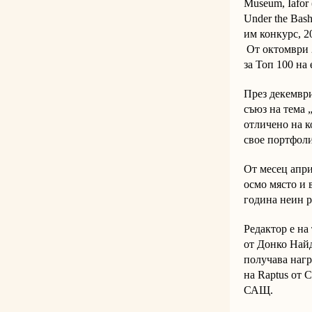
Museum, Iafor 
Under the Bash
им конкурс, 20
От октомври 2
за Топ 100 на
През декември
съюз на тема 
отличено на к
свое портфолио
От месец април
осмо място и 
година неин р
Редактор е на
от Донко Найд
получава нагр
на Raptus от 
САЩ.