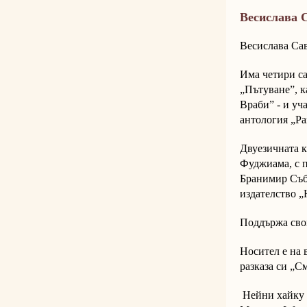
Весислава 
Весислава Сав
Има четири с
„Пътуване”, к
Враби” - и уч
антология „Ра
Двуезичната к
Фуджиама, с п
Бранимир Събе
издателство 
Поддържа свой
Носител е на в
разказа си „С
Нейни хайку 