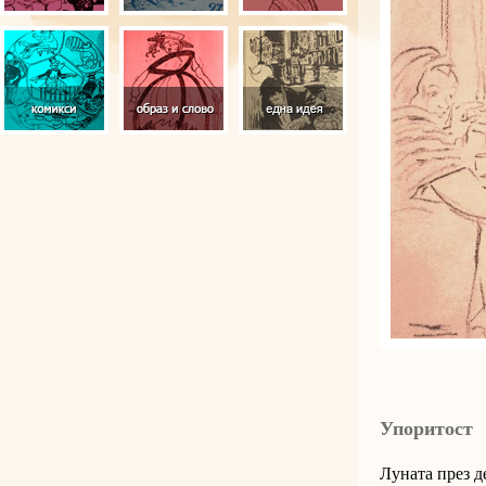
Упоритост
Луната през д