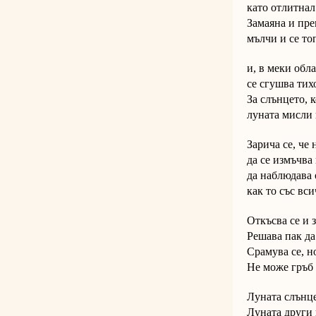
като отлитнал
Замаяна и пре
мълчи и се то
и, в меки обла
се сгушва тих
За слънцето, к
луната мисли 
Зарича се, че 
да се измъчва
да наблюдава 
как то със вси
Откъсва се и
Решава пак да
Срамува се, н
Не може гръб 
Луната слънце
Луната други 