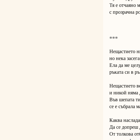
Тя е отчаяно 
с прозрачна р
***
Нещастието ни
но нека засег
Ела да ме цел
ръката си в р
Нещастието ве
и никой няма 
Във шепата ти
се е събрала м
Каква наслада
Да се допреш 
От толкова от