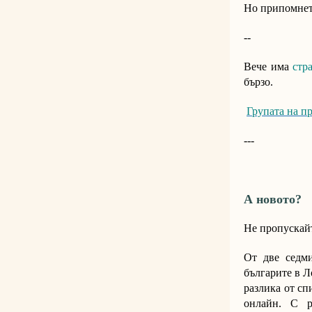
Но припомнет
--
Вече има
стр
бързо.
Групата на п
---
А новото?
Не пропускайт
От две седм
българите в Л
разлика от сп
онлайн. С р