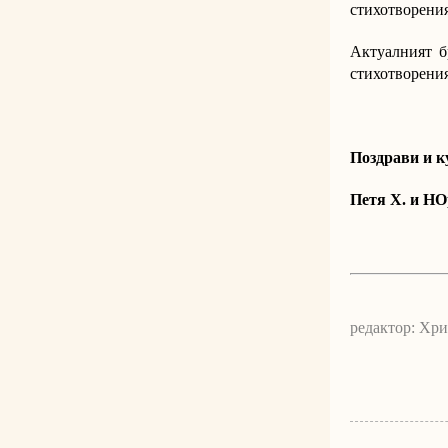
стихотворения
Актуалният б
стихотворения
Поздрави и к
Петя Х. и Н
редактор: Хр