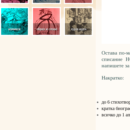
Остава по-м
списание Н
напишете з
Накратко:
до 6 стихотво
кратка биогр
всичко до 1 а