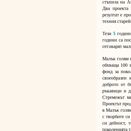
стъпила на А
Два проекта 
резултат е пр
техния старе
Тези
5
години
години са по
отговарят мал
Малък голям 
обхваща 100 з
фонд за поко
своеобразен 
доброто от б
ръкавици и д
Стремежът ми
Проектът прод
в Малък голя
с творбите си
си дейност, 
поколенията т