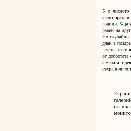
5
е числото
авантюрата в 
години.
5
-цат
равен на друг
Не случайно 
длан е поздра
честна, истин
от добротата 
Смелата иде
съхранили ент
Екрани
галер
отлича
монито