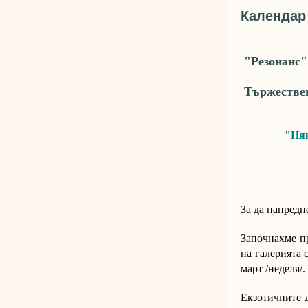
Календар
"Резонанс"
Тържествен
"Няк
За да напредн
Започнахме 
на галерията 
март /неделя/
Екзотичните д