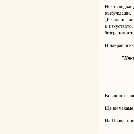
Нека следва
възбуждащи,
„Резонанс” ви
в изкуството,
безграничното
И накрая иска
"Някъде о
и злот
Ще 
Всъщност гале
Ще ви чакаме 
На Първа