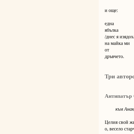
и още:
една
ябълка
/днес я изядох
на майка ми
от
дръвчето.
Три автор
Антипатър 
към Анакр
Целия свой ж
о, весело стар