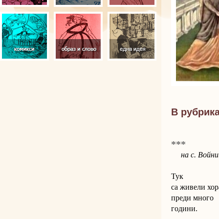
В рубрик
***
на с. Войн
Тук
са живели хор
преди много
години.