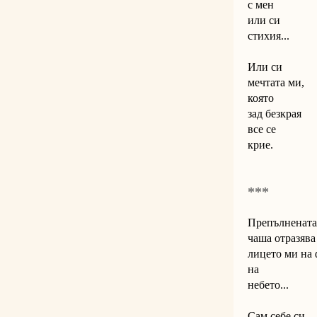
с мен
или си
стихия...
Или си
мечтата ми,
която
зад безкрая
все се
крие.
***
Препълнената
чаша отразява
лицето ми на
на
небето...
Сам себе си