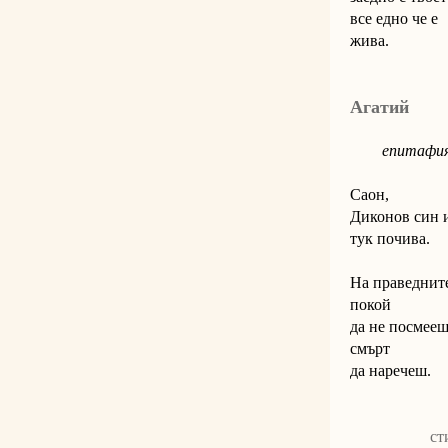
все едно че е
жива.
Агатий
епитафи
Саон,
Диконов син 
тук почива.
На праведнит
покой
да не посмее
смърт
да наречеш.
ст