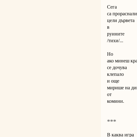
Сега
са прораснали
цели дървета
в
руините
/тихи/...
Но
ако минеш кра
се дочува
клепало
и още
мирише на ди
от
комини.
***
В каква игра