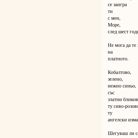
се заигра
ти
с мен,
Море,
след шест год
Не мога да те
на
платното.
Кобалтово,
зелено,
нежно синьо,
със
златни бликов
ту сиво-розов
ту
ангелски изм
Шегуваш ли с