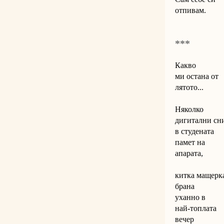
отпивам.
***
Какво
ми остана от
лятото...
Няколко
дигитални сн
в студената
памет на
апарата,
китка мащерк
брана
уханно в
най-топлата
вечер