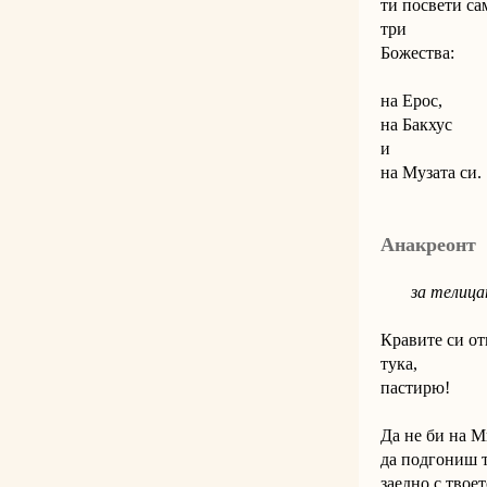
ти посвети са
три
Божества:
на Ерос,
на Бакхус
и
на Музата си.
Анакреонт
за телицат
Кравите си от
тука,
пастирю!
Да не би на 
да подгониш 
заедно с твоет