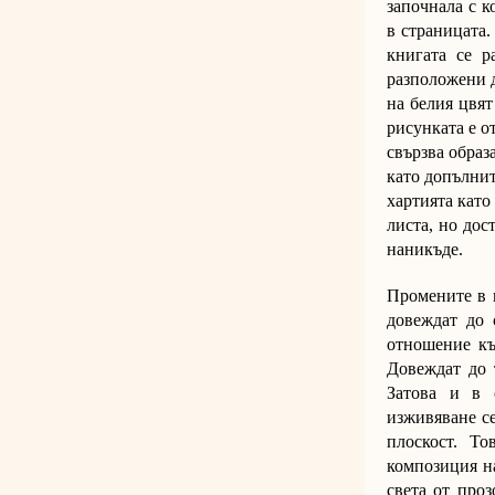
започнала с к
в страницата.
книгата се р
разположени д
на белия цвят
рисунката е о
свързва образ
като допълнит
хартията като
листа, но дос
наникъде.
Промените в м
довеждат до 
отношение къ
Довеждат до 
Затова и в 
изживяване се
плоскост. Т
композиция н
света от про