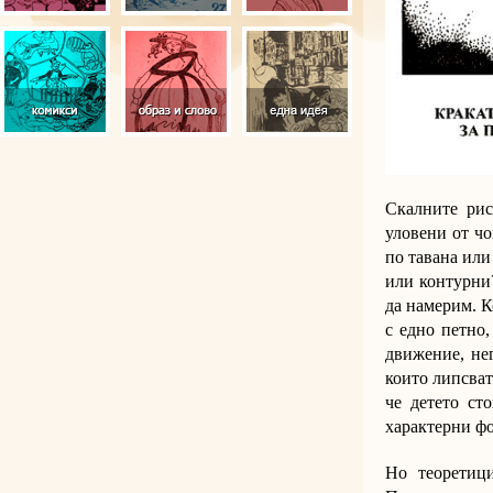
Скалните рис
уловени от чо
по тавана или
или контурни
да намерим. К
с едно петно,
движение, нег
които липсват
че детето ст
характерни ф
Но теоретици