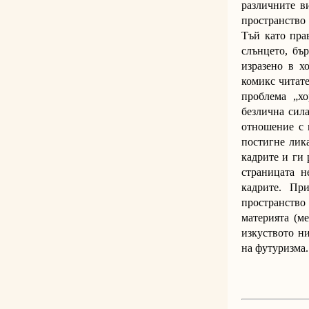
различните в
пространство 
Тъй като пра
слънцето, бъ
изразено в х
комикс читате
проблема „хо
безлична сила
отношение с 
постигне лик
кадрите и ги 
страницата н
кадрите. Пр
пространство 
материята (м
изкуството ни
на футуризма.