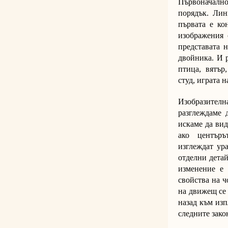
Първоначално
порядък. Лин
първата е ко
изображения 
представата н
двойника. И 
птица, вятър,
студ, играта н
Изобразител
разглеждаме 
искаме да вид
ако центърът
изглеждат ур
отделни детай
изменение е 
свойства на ч
на движещ се 
назад към изп
следните зако