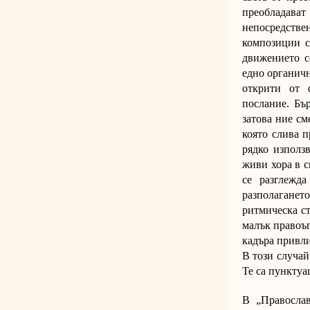
преобладава
непосредств
композиции с
движението с
едно органичн
открити от 
послание. Бъ
затова ние с
която слива п
рядко използ
живи хора в с
се разглежд
разполаганет
ритмическа ст
малък правоъг
кадъра привли
В този случай
Те са пунктуа
В „Православ