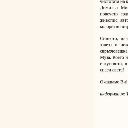
чистотата на 
Димитър Миц
повечето гр
живопис, авто
колоритно пи
Синьото, поч
залеза и не
свръхчовешка 
Муза. Което н
изкуството, 
спаси света!
Очакваме Ви!
информация: Т