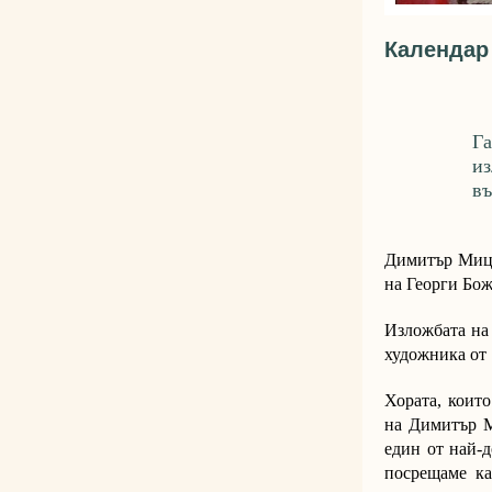
Календар
Га
и
въ
Димитър Мице
на Георги Бож
Изложбата на
художника от 
Хората, коит
на Димитър Ми
един от най-д
посрещаме ка