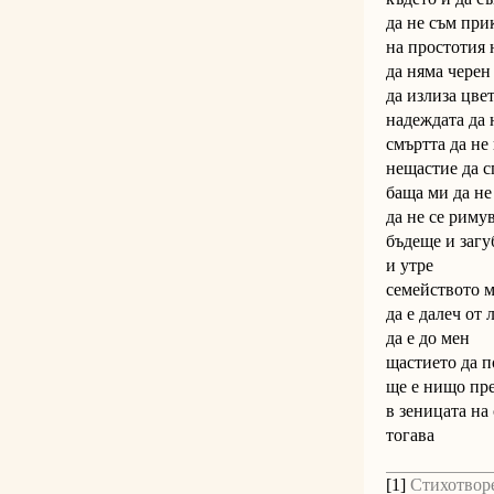
да не съм при
на простотия 
да няма черен
да излиза цве
надеждата да 
смъртта да не
нещастие да с
баща ми да не 
да не се риму
бъдеще и загу
и утре
семейството 
да е далеч от 
да е до мен
щастието да п
ще е нищо пре
в зеницата на
тогава
[1]
Стихотворе