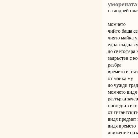
уморената
на андрей пл
момчето
чийто баща се
чиято майка у
една гладна с
до светофара 
задръстен с к
разбра
времето е път
от майка му
до чужди град
момчето видя
разтърка заче
погледът се о
от гигантскит
видя предмет
видя времето
движение на 