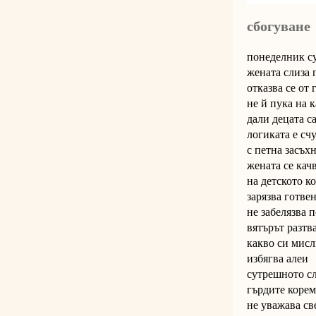
сбогуване
понеделник с
жената слиза 
отказва се от
не й пука на 
дали децата с
логиката е сч
с петна засъх
жената се кач
на детското к
зарязва готве
не забелязва 
вятърът разтв
какво си мисл
избягва алеи
сутрешното сл
гърдите корем
не уважава с