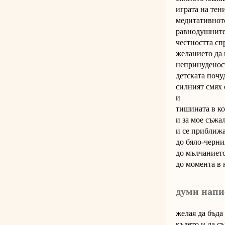
играта на тен
медитативнот
равнодушните
честността сп
желанието да
непринуденос
детската почу
силният смях
и
тишината в ко
и за мое съжа
и се приближ
до бяло-черни
до мълчанието
до момента в 
думи напи
желая да бъда
където и да с