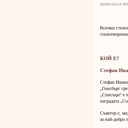
написаха в би
Всички стихот
стихотворение
КОЙ Е?
Стефан Ив
Стефан Иванов
„Гинсбърг сре
„Списъци“ е н
наградата „Со
Съавтор е, за
за най-добро 