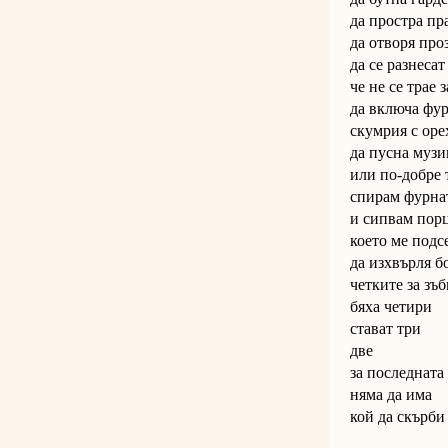
да простра пр
да отворя про
да се разнесат
че не се трае 
да включа фур
скумрия с оре
да пусна музи
или по-добре 
спирам фурна
и сипвам пор
което ме подс
да изхвърля б
четките за зъб
бяха четири
стават три
две
за последната
няма да има
кой да скърби