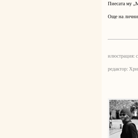
Пиесата му „М
Още на лични
илюстрация: 
редактор: Хр