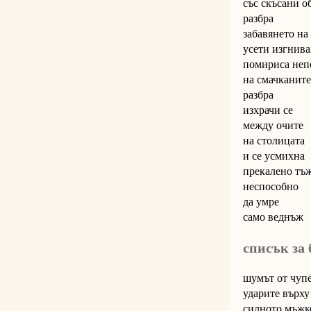
със скъсани о
разбра
забавянето на
усети изгнива
помириса неп
на смачканите
разбра
изхрачи се
между очите
на столицата
и се усмихна
прекалено тъ
неспособно
да умре
само веднъж
списък за
шумът от чуп
ударите върху
силното мъжк