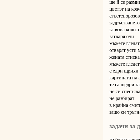
ще й се разми
цветът на кож
сгъстенорозов
задръстването
зарязва колите
затваря очи
мъжете гледат
отварят усти 
жената стиск
мъжете гледа
с едри щрихи
картината на 
те са щедри к
не си спестяв
не разбират
в крайна смет
защо си тръгн
задачи за 
да бутна гард