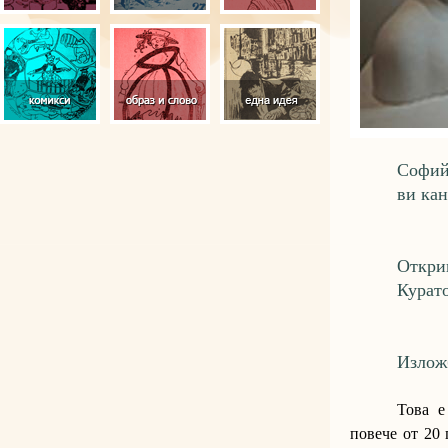
Софий
ви ка
Откри
Курат
Излож
Това е
повече от 20 