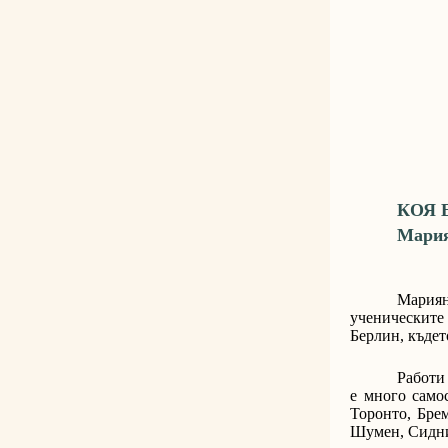
КОЯ 
Мария
Мария
ученическите
Берлин, къдет
Работи
е много само
Торонто, Брем
Шумен, Сидни 