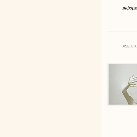
информ
редакт