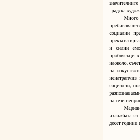
значителните
градска худож
Много 
пребиваването
социални пр
прекъсва връз
и силни емо
проблясъци в
наоколо, съче
на изкуствот
ненатрапчив 
социални, по
разпознаваеми
на тези непри
Мариян
изложбата са 
десет години 