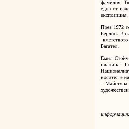
фамилия. Тв
една от изл
експозиция.
През 1972 г
Берлин. В н
кметството 
Багател.
Емил Стойче
планина" І-
Националнат
носител е н
– Майстора 
художествен
информация: