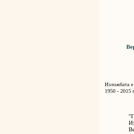
Ве
Изложбата е
1950 - 2015 
"
И
В