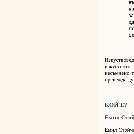
в
к
з
е
п
а
Изкуствовед
изкуството
несъмнено т
превежда ду
КОЙ Е?
Емил Сто
Емил Стойче