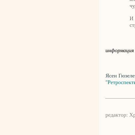
чу
И 
ст
информация 
Ясен Гюзеле
"Ретроспект
редактор: Х