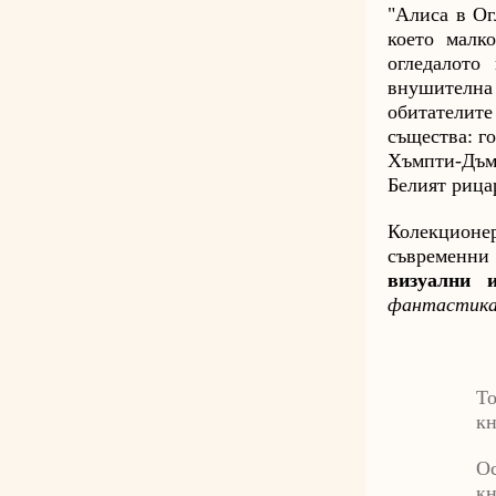
"Алиса в Ог
което малк
огледалото
внушителна 
обитателит
същества: г
Хъмпти-Дъмп
Белият рица
Колекцион
съвременни 
визуални 
фантастика
То
кн
Ос
кн