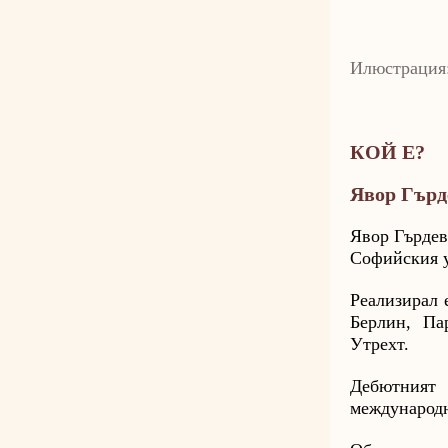
Илюстрация:
КОЙ Е?
Явор Гърд
Явор Гърдев
Софийския у
Реализирал 
Берлин, Па
Утрехт.
Дебютният
международн