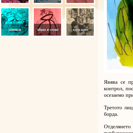
Явява се п
контрол, по
осезаемо пр
Третото лиц
борда.
Отделянето