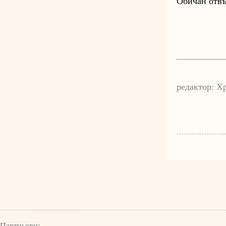
Обичан отвъ
редактор: Х
Партньори: