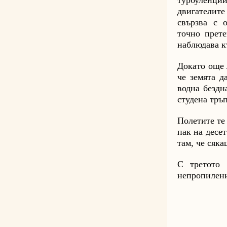
турбуленци
двигателит
свързва с 
точно прете
наблюдава к
Докато още 
че земята д
водна бездн
студена тръп
Полетите те
пак на десет
там, че сяк
С третото 
непропилени