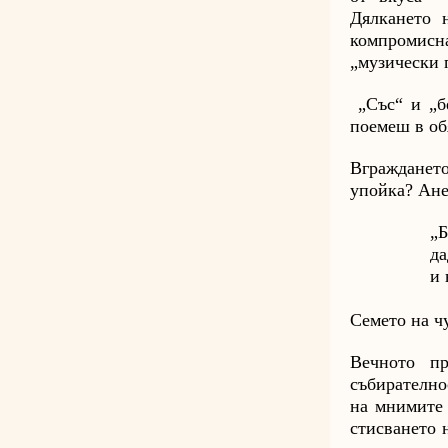
Дялкането 
компромисн
„музически 
„Със“ и „бе
поемеш в об
Вграждането
упойка? Ане
„Б
да
и 
Семето на ч
Вечното пр
събирателно
на мнимите 
стисването 