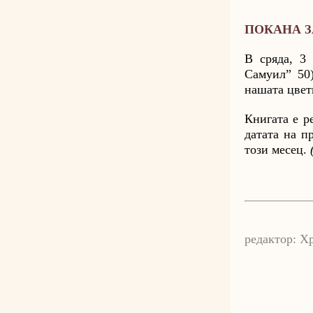
ПОКАНА З
В сряда, 3 
Самуил” 50
нашата цвет
Книгата е р
датата на п
този месец.
редактор: Х