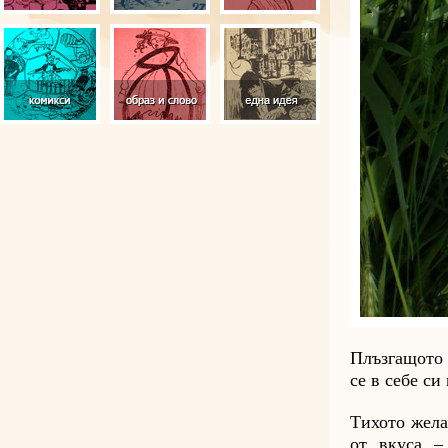
Плъзгащото 
се в себе си
Тихото жела
от вкуса –