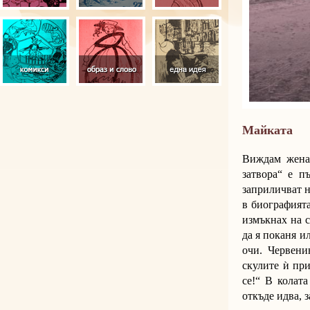
Майката
Виждам женат
затвора“ е п
заприличват н
в биографията
измъкнах на с
да я поканя и
очи. Червени
скулите ѝ при
се!“ В колат
откъде идва, з