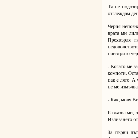
Тя не подози
отглеждам дец
Черпя непозна
врата ми лила
Прехвърля г
недоволствот
поизтрито чер
- Когато ме з
компоти. Оста
пак е лято. А
не ме измъчва
- Как, моля Ви
Разказва ми, 
Излизането от
За първи път