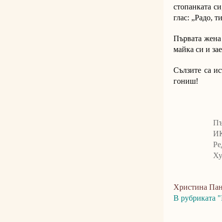
стопанката си
глас: „Радо, т
Първата жена 
майка си и за
Сълзите са ис
гониш!
Пъ
ИК
Ре
Ху
Христина Пан
В рубриката "