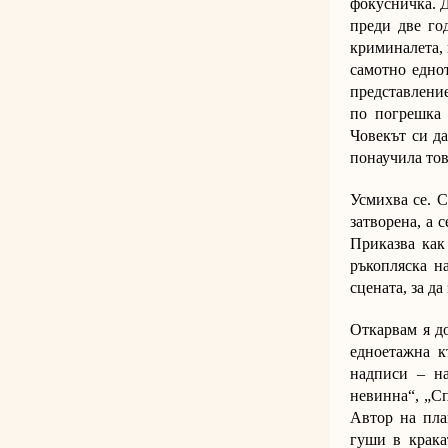
фокусничка. Д
преди две го
криминалета, 
самотно еднот
представление
по погрешка 
Човекът си да
понаучила тов
Усмихва се. С
затворена, а 
Приказва как
ръкопляска н
сцената, за да
Откарвам я до
едноетажна к
надписи – на
невинна“, „Сп
Автор на пла
гуши в кракат