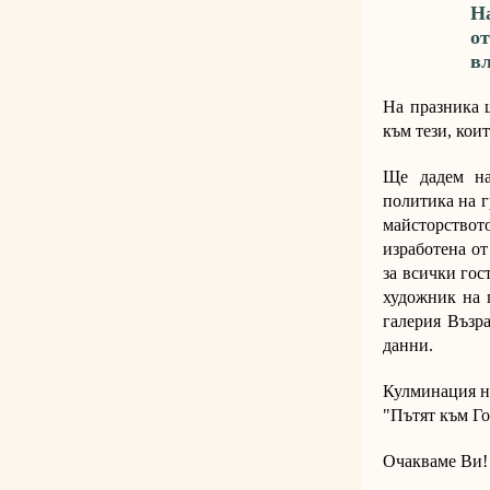
Н
о
вл
На празника щ
към тези, кои
Ще дадем на
политика на г
майсторствот
изработена от
за всички гос
художник на 
галерия Възр
данни.
Кулминация н
"Пътят към Гол
Очакваме Ви!