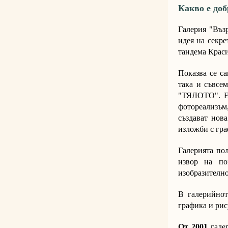
Какво е доб
Галерия "Въз
идея на секре
тандема Крас
Показва се са
така и съвсе
"ТЯЛОТО". Ек
фотореализъм
създават нов
изложби с гра
Галерията пол
извор на по
изобразително
В галерийнот
графика и рис
От 2001
галер