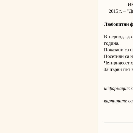
ИК Рак
2015 г. – "Дв
Любопитни фа
В периода до
година.
Показани са н
Посетили са н
Четиридесет х
За първи път 
информация: С
картините са