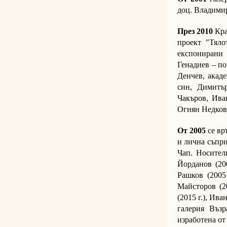
доц. Владимир
През 2010
Кра
проект "Тяло
експонирани 
Генадиев – по
Денчев, акад
син, Димитъ
Чакъров, Ива
Огнян Недков
От 2005
се вр
и лична съпри
Чап. Носители
Йорданов (20
Рашков (2005
Майсторов (20
(2015 г.), Ива
галерия Възр
изработена от