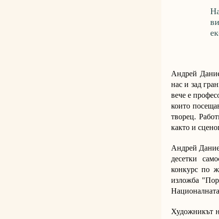
Н
ви
ек
Андрей Дание
нас и зад гра
вече е профес
които посещав
творец. Работ
както и сцено
Андрей Даниел
десетки сам
конкурс по ж
изложба "Пор
Националната
Художникът н