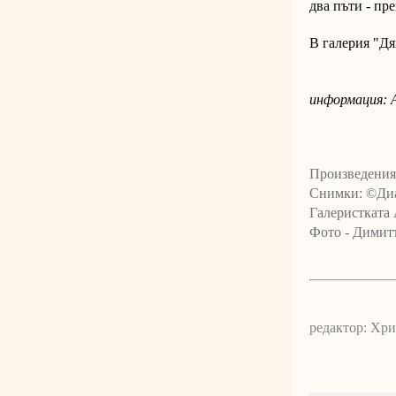
два пъти - пре
В галерия "Д
информация: А
Произведения
Снимки:
©Ди
Галеристката
Фото - Димит
редактор: Хр