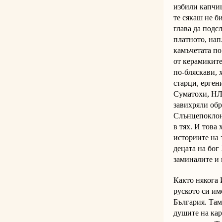
избили капчиц
те сякаш не б
глава да подс
платното, нап
камъчетата по
от керамиките
по-бляскави, 
старци, ерген
Суматохи, НЛО
завихряли обр
Слънцепоклонн
в тях. И това
историите на 
децата на бог
заминалите и 
Както някога 
руското си им
България. Там
душите на кар