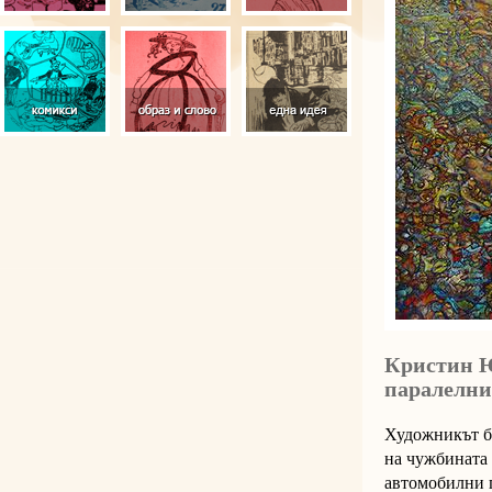
Кристин Ю
паралелни
Художникът би
на чужбината 
автомобилни г