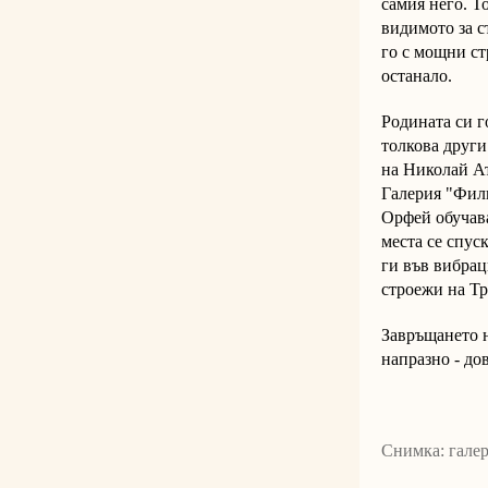
самия него. Т
видимото за с
го с мощни ст
останало.
Родината си г
толкова други 
на Николай Ат
Галерия "Фили
Орфей обучава
места се спус
ги във вибрац
строежи на Т
Завръщането н
напразно - до
Снимка: гале