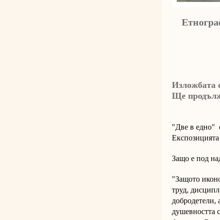
Етногра
Изложбата с
Ще продължи
"Две в едно" 
Експозицията
Защо е под на
"Защото иконо
труд, дисципл
добродетели, 
душевността с