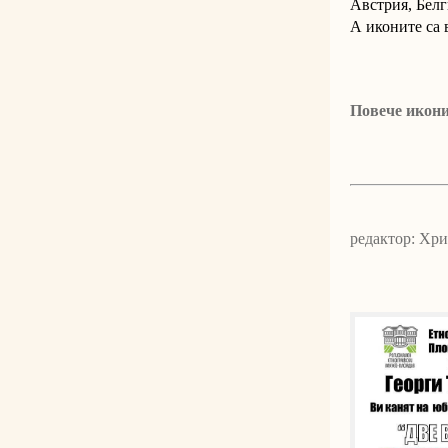
Австрия, Белг
А иконите са 
Повече икон
редактор: Хр