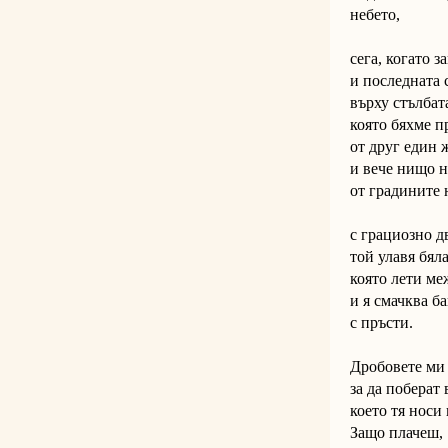
небето,
сега, когато з
и последната 
върху стълбат
която бяхме 
от друг един 
и вече нищо н
от градините 
с грациозно 
той улавя бял
която лети ме
и я смачква б
с пръсти.
Дробовете ми 
за да поберат 
което тя носи 
Защо плачеш,