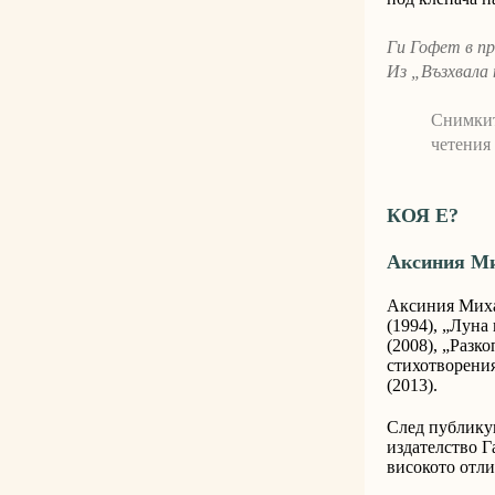
Ги Гофет в пр
Из „Възхвала 
Снимкит
четения
КОЯ Е?
Аксиния М
Аксиния Михай
(1994), „Луна 
(2008), „Разко
стихотворения
(2013).
След публикув
издателство 
високото отли