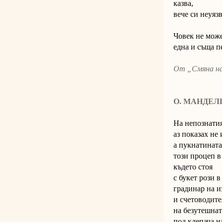
казва,
вече си неуяз
Човек не може
една и съща п
От „Смяна на
О. МАНДЕ
На непознатия
аз показах не
а пукнатината
този процеп в
където стоя
с букет рози в
градинар на и
и счетоводите
на безутешнат
под клепача н