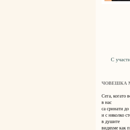
С участ
ЧОВЕШКА 
Сега, когато 
в нас
са сринати до
и с няколко с
в душите
видяхме как 