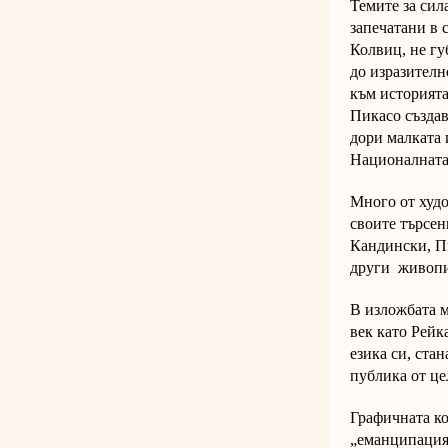
Темите за сил
запечатани в 
Колвиц, не гу
до изразителн
към историята
Пикасо създав
дори малката 
Националната
Много от худо
своите търсен
Кандински, Пи
други живопис
В изложбата м
век като Рейк
езика си, ста
публика от це
Графичната ко
„еманципацият