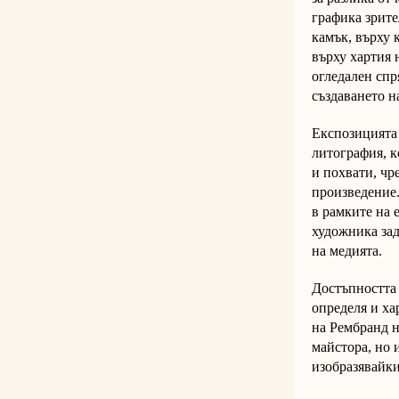
графика зрите
камък, върху 
върху хартия 
огледален спр
създаването н
Експозицията 
литография, к
и похвати, чр
произведение.
в рамките на 
художника зад
на медията.
Достъпността 
определя и ха
на Рембранд н
майстора, но 
изобразявайки