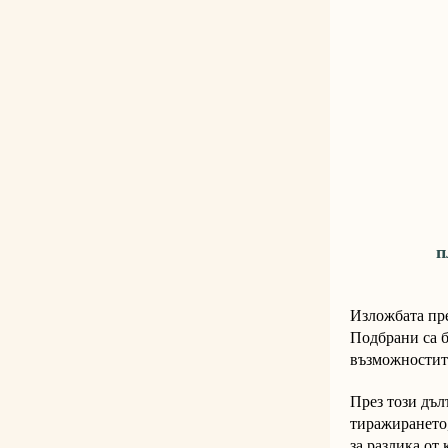
п
Изложбата пре
Подбрани са б
възможностите
През този дъл
тиражирането,
за разлика от