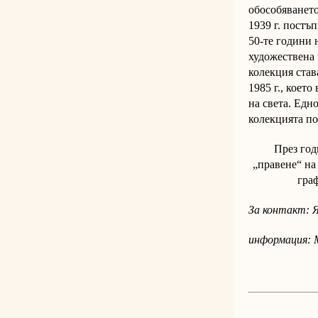
обособяването
1939 г. постъ
50-те години
художествена 
колекция став
1985 г., коет
на света. Едн
колекцията по
През год
„правене“ на
гра
За контакт: Я
информация: 