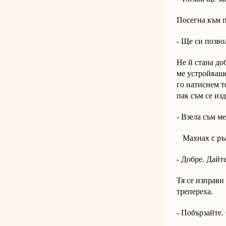
Посегна към п
- Ще си позвол
Не й стана до
ме устройваше
го натиснем то
пак съм се изд
- Взела съм м
Махнах с рък
- Добре. Дайт
Тя се изправи
трепереха.
- Побързайте.