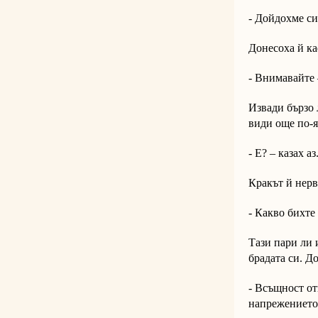
- Дойдохме си
Донесоха й ка
- Внимавайте 
Извади бързо 
види още по-я
- Е? – казах аз
Кракът й нерв
- Какво бихт
Тази пари ли 
брадата си. Д
- Всъщност от
напрежението 