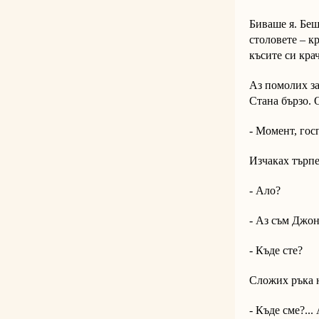
Биваше я. Беш
столовете – к
късите си кра
Аз помолих за
Стана бързо. 
- Момент, гос
Изчаках търп
- Ало?
- Аз съм Джон
- Къде сте?
Сложих ръка н
- Къде сме?...