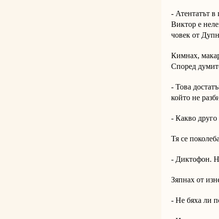
- Атентатът в 
Виктор е неле
човек от Дупн
Кимнах, макар
Според думите
- Това достат
който не разб
- Какво друго
Тя се поколеба
- Диктофон. Н
Зяпнах от изн
- Не бяха ли 