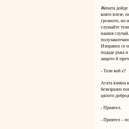
Жената дойде 
която влезе, 
грозното, но 
слушайте тези
нашия случай.
полузакопчано
Изправих се и
подаде ръка и
защото й преч
- Този кой е?
Агата кимна к
безизразен по
цялото доброд
- Приятел.
- Приятел – п