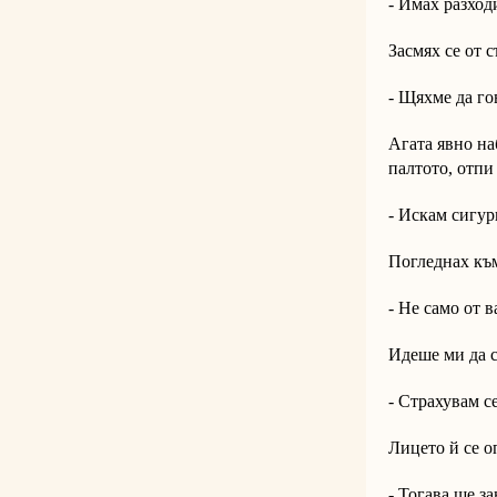
- Имах разход
Засмях се от с
- Щяхме да го
Агата явно на
палтото, отпи
- Искам сигур
Погледнах към
- Не само от в
Идеше ми да с
- Страхувам се
Лицето й се о
- Тогава ще за