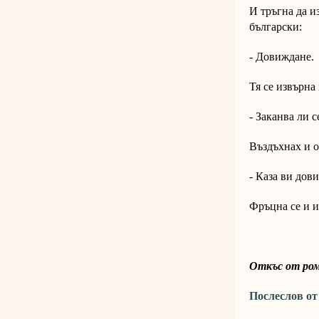
И тръгна да и
български:
- Довиждане.
Тя се извърна
- Заканва ли с
Въздъхнах и о
- Каза ви дов
Фръцна се и и
Откъс от ром
Послеслов от