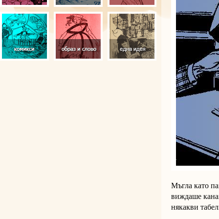
Мъгла като па
виждаше кана
някакви табел