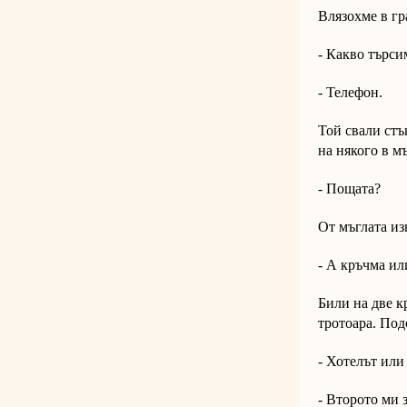
Влязохме в гр
- Какво търси
- Телефон.
Той свали стъ
на някого в мъ
- Пощата?
От мъглата из
- А кръчма ил
Били на две к
тротоара. Под
- Хотелът или
- Второто ми 