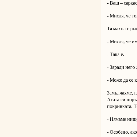
- Ваш – сарка
- Мисля, че то
Тя махна с ръ
- Мисля, че и
- Така е.
- Заради него
- Може да се 
Замълчахме, г
Агата си поръ
покривката. Тя
- Нямаме нищо
- Особено, ак