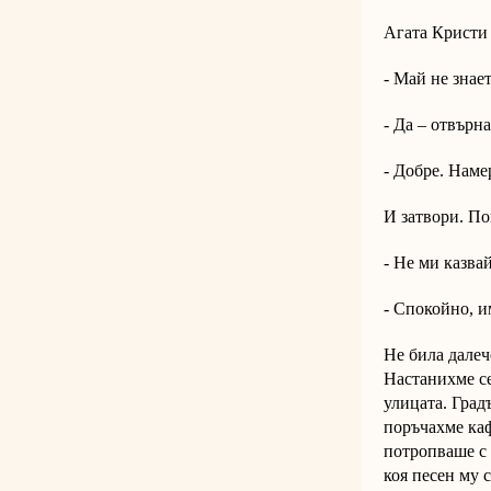
Агата Кристи 
- Май не знает
- Да – отвърна
- Добре. Наме
И затвори. По
- Не ми казвай
- Спокойно, и
Не била далече
Настанихме се
улицата. Град
поръчахме каф
потропваше с 
коя песен му с