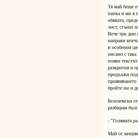
Тя май беше о
папка и ми я 
обявата, пред
лист, сгънат н
Вече три дни 
направи впеча
и особения цв
писано с така
появи текстът
разкрития и п
продължи подг
проявяването 
бройте ни и д
Белоземски се 
разбирам бълг
- "Голямата р
Май се зачерв