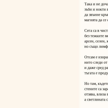
Така и не доча
зъби и нокти 
да звънне кръ
магията да се
Сега са в чис
без тежките м
арсен, селен, 
но също лимф
Отсам е изора
нито следи от
и даже сред р
тъгата е прод
Но там, къдет
стените са зар
отзява, влиза 
а светлината 