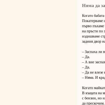
Няма да з
Когато бабата 
Покатерваме с
първо пъхаме 
на пръсти по 
издишваме стр
задния двор н
– Заспаха ли 
– Да.
– А вие заспа
– Да.
– Да не влезе
– Няма. И кра
Когато майкат
В къщата на м
с бензин, но н
да прескочим.