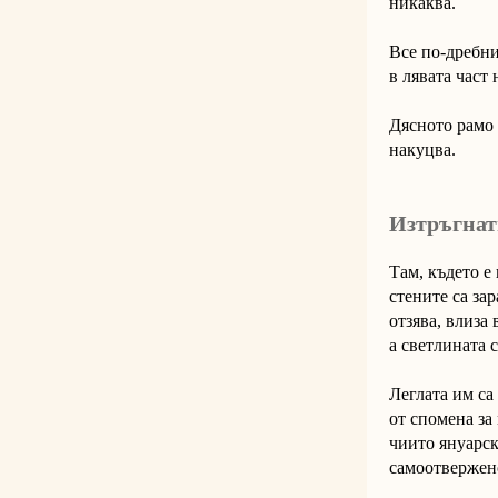
никаква.
Все по-дребни
в лявата част 
Дясното рамо 
накуцва.
Изтръгнат
Там, където е
стените са зар
отзява, влиза 
а светлината 
Леглата им са
от спомена за
чиито януарс
самоотвержено