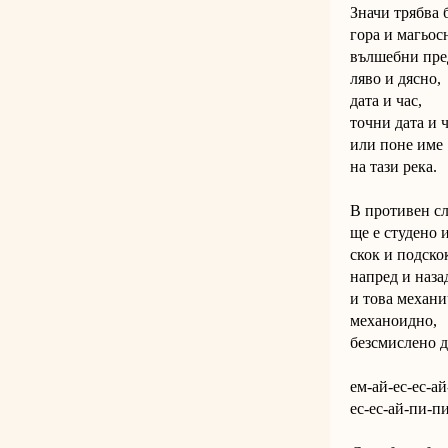
Значи трябва 
гора и магьос
вълшебни пред
ляво и дясно,
дата и час,
точни дата и 
или поне име
на тази река.
В противен сл
ще е студено и
скок и подско
напред и наза
и това механи
механоидно,
безсмислено 
ем-ай-ес-ес-ай
ес-ес-ай-пи-пи