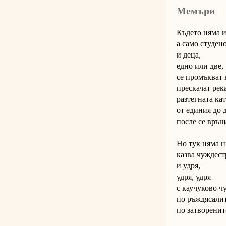
Мемъри
Където няма 
а само студено
и деца,
едно или две,
се промъкват 
прескачат река
разтегната ка
от единия до 
после се връщ
Но тук няма н
казва чуждест
и удря,
удря, удря
с каучуково ч
по ръждясалит
по затворенит