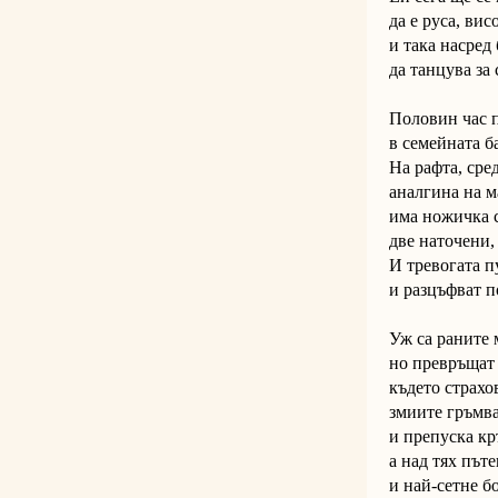
да е руса, вис
и така насред 
да танцува за 
Половин час п
в семейната ба
На рафта, сре
аналгина на м
има ножичка с
две наточени,
И тревогата п
и разцъфват п
Уж са раните 
но превръщат 
където страхо
змиите гръмва
и препуска кр
а над тях път
и най-сетне бо