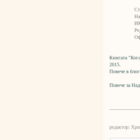
Ст
На
ИК
Ре
Оф
Книгата "Кога
2015.
Повече в бло
Повече за На
редактор: Хр