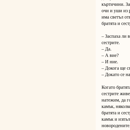
къртичини. За
очи и уши из 
има светъл от
братята и сест
– Заспаха ли 
сестрите.
– Да.
– А вие?
– И ние.
– Докога ще с
– Докато се н
Когато братята
сестрите живе
натежим, да г
камък, няколк
братята и сес
камък и изпълз
новородените