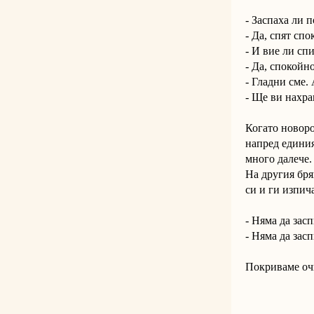
- Заспаха ли 
- Да, спят спо
- И вие ли сп
- Да, спокойно
- Гладни сме.
- Ще ви нахра
Когато новоро
напред единия
много далече.
На другия бря
си и ги изпич
- Няма да засп
- Няма да зас
Покриваме очи