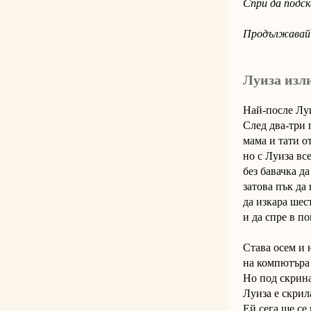
Спри да подс
Продължавай 
Луиза изл
Най-после Луи
След два-три 
мама и тати о
но с Луиза вс
без бавачка да
затова пък да
да изкара шес
и да спре в п
Става осем и 
на компютъра 
Но под скрина
Луиза е скрил
Ей сега ще се