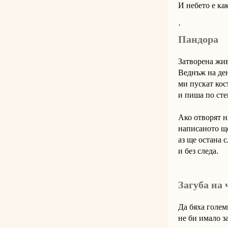
И небето е ка
΄
Пандора
Затворена жив
Веднъж на ден
ми пускат кос
и пиша по сте
Ако отворят н
написаното ще
аз ще остана 
и без следа.
Загуба на 
Да бяха голем
не би имало з