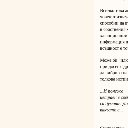
Всичко това а
човекът изнач
способни да в
в собствения 
халюцинации -
информация по
всъщност е то
Може би "илю
при досег с д
да вибрира на
толкова истин
...
И понеже
нетраен е све
са думите. До
какъвто е...
"Орфе