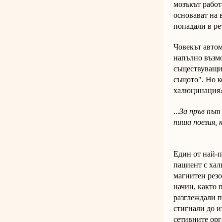
мозъкът работ
основават на 
попадали в ре
Човекът автом
напълно възмо
съществуващи.
същото". Но к
халюцинация
...
За пръв път
пиша поезия, 
"Орфе
Един от най-п
пациент с хал
магнитен резо
начин, както 
разглеждали п
стигнали до и
сетивните орг