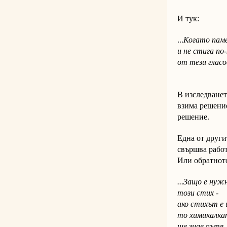
И тук:
...
Когато пам
и не стига п
от тези гласов
"Орфей
В изследванет
взима решение
решение.
Една от други
свършва работ
Или обратното
...Защо е нуж
този стих -
ако стихът е 
то химикалка
ще знае пътя..