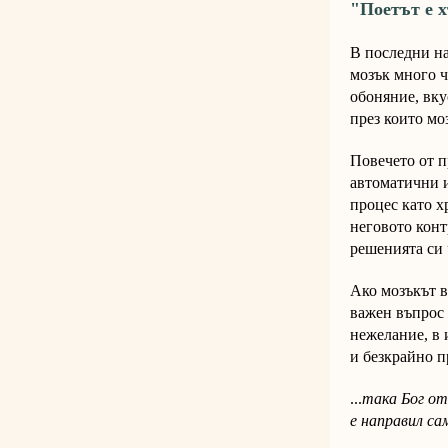
"Поетът е х
В последни на
мозък много ч
обоняние, вку
през които мо
Повечето от п
автоматични и
процес като х
неговото конт
решенията си 
Ако мозъкът в
важен въпрос 
нежелание, в 
и безкрайно п
...
така Бог от
е направил са
"Прогла