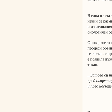
"навръх 
В една от ста
начин се разм
и изследвания
биологичен ор
Онова, което 
процеси обвин
се такъв - с п
е появила въз
тъкан.
...
Затова си т
пред съществ
и пред несъще
"Проглас