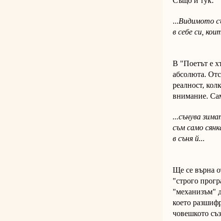
Също и тук:
...
Видимото с
в себе си, ко
"навръх
В "Поетът е х
абсолюта. Отс
реалност, кол
внимание. Сам
...сънува зима
съм само сян
в съня й...
"навръх
Ще се върна о
"строго прогр
"механизъм" д
което разшифр
човешкото съз