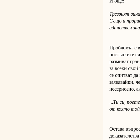
И още:
Трезвият вина
Също и прори
единствен зна
"Орфей
Проблемът е в
постъпките си
размиват гран
за всеки свой
се опитват да
заявявайки, ч
несериозно, а
...
Ти си, поете
от която той 
"Прогла
Остава въпрос
доказателства