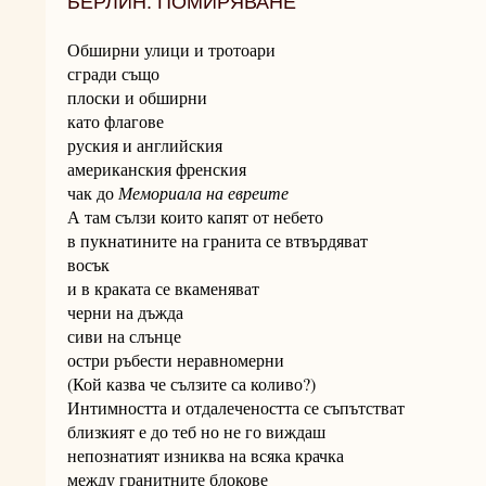
БЕРЛИН. ПОМИРЯВАНЕ
Обширни улици и тротоари
сгради също
плоски и обширни
като флагове
руския и английския
американския френския
чак до
Мемориала на евреите
А там сълзи които капят от небето
в пукнатините на гранита се втвърдяват
восък
и в краката се вкаменяват
черни на дъжда
сиви на слънце
остри ръбести неравномерни
(Кой казва че сълзите са коливо?)
Интимността и отдалечеността се съпътстват
близкият е до теб но не го виждаш
непознатият изниква на всяка крачка
между гранитните блокове