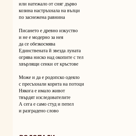
или натежало от сняг дърво
козина настръхнала на вълци
по заснежена равнина
Писането е древно изкуство
и не е модерно за нея
да се обезкосмява
Единствената й звезда луната
огрява ниско над окопите с тел
хвърлящи сенки от кръстове
Може и да е родопско одеяло
с пресъхнали корита на потоци
Някога е имало живот
твърдят изследователите
А сега е само студ и пепел
и разградено слово