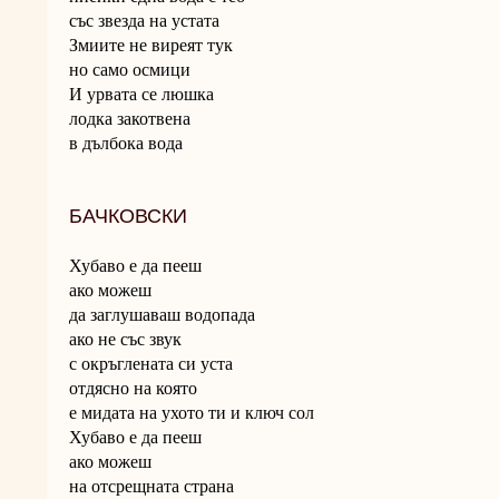
със звезда на устата
Змиите не виреят тук
но само осмици
И урвата се люшка
лодка закотвена
в дълбока вода
БАЧКОВСКИ
Хубаво е да пееш
ако можеш
да заглушаваш водопада
ако не със звук
с окръглената си уста
отдясно на която
е мидата на ухото ти и ключ сол
Хубаво е да пееш
ако можеш
на отсрещната страна