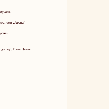
страст.
юми „Арена”
 усети
ван Цанев