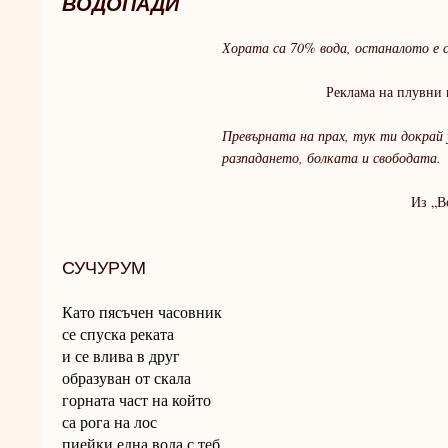
ВОДОПАДИ
Хората са 70% вода, останалото е 
Реклама на плувни кост
Превърната на прах, тук ти докрай
разпадането, болката и свободата.
Из „Водопад”, И
СУЧУРУМ
Като пясъчен часовник
се спуска реката
и се влива в друг
образуван от скала
горната част на който
са рога на лос
пиейки една вода с теб