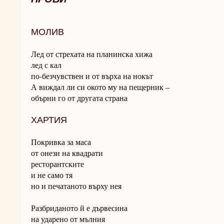
МОЛИВ
Лед от стрехата на планинска хижа
лед с кал
по-безчувствен и от върха на нокът
А виждал ли си окото му на пещерник –
обърни го от другата страна
ХАРТИЯ
Покривка за маса
от онези на квадрати
ресторантските
и не само тя
но и печатаното върху нея
Разбриданото й е дървесина
на ударено от мълния