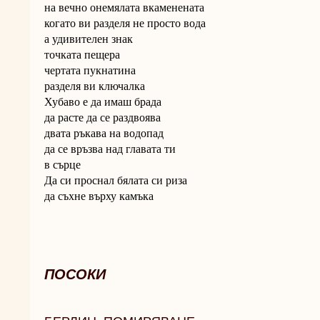
на вечно онемялата вкаменената
когато ви разделя не просто вода
а удивителен знак
точката пещера
чертата пукнатина
разделя ви ключалка
Хубаво е да имаш брада
да расте да се раздвоява
двата ръкава на водопад
да се връзва над главата ти
в сърце
Да си проснал бялата си риза
да съхне върху камъка
ПОСОКИ