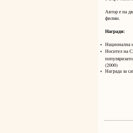
Автор е на д
филми.
Награди:
Национална н
Носител на С
популяризато
(2000)
Награда за с