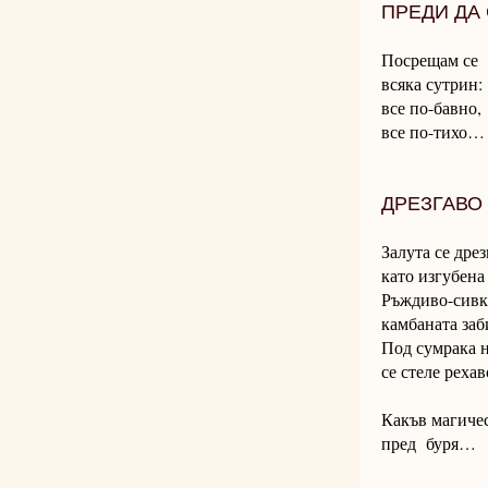
ПРЕДИ ДА 
Посрещам се
всяка сутрин:
все по-бавно,
все по-тихо…
ДРЕЗГАВО
Залута се дре
като изгубена 
Ръждиво-сивк
камбаната за
Под сумрака н
се стеле реха
Какъв магиче
пред буря…