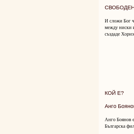
СВОБОДЕН
И сложи Бог ч
между ниски и
създаде Хориз
КОЙ Е?
Анго Бояно
Анго Боянов 
Българска фи