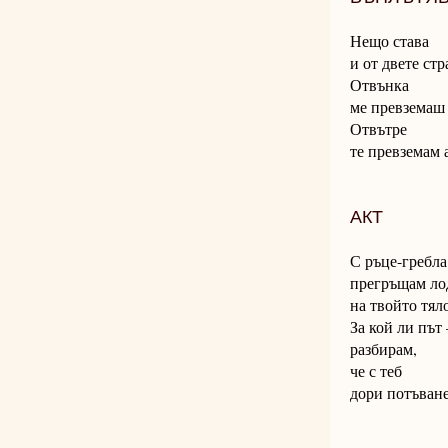
Нещо става
и от двете ст
Отвънка
ме превземаш 
Отвътре
те превземам а
АКТ
С ръце-гребла
прегръщам ло
на твойто тяло
За кой ли път 
разбирам,
че с теб
дори потъване