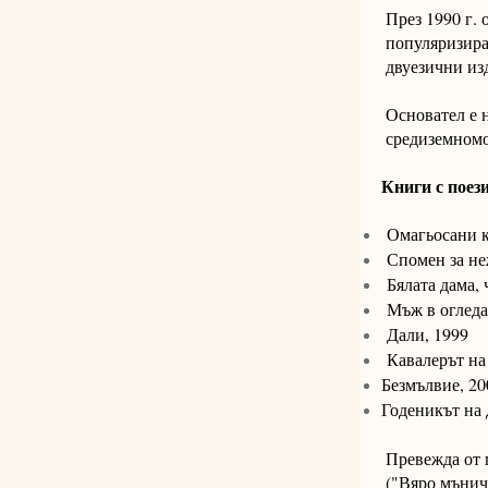
През 1990 г. 
популяризирал
двуезични из
Основател е 
средиземномо
Книги с поез
Омагьосани к
Спомен за не
Бялата дама, 
Мъж в огледа
Дали, 1999
Кавалерът на
Безмълвие, 20
Годеникът на 
Превежда от 
("Вяро мънич