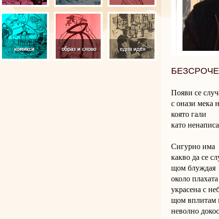
БЕЗСРОЧЕ
Появи се случ
с онази мека 
която гали
като ненаписа
Сигурно има
какво да се с
щом блуждая
около плахата
украсена с не
щом вплитам п
неволно доко