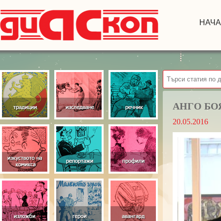
НАЧ
АНГО БО
20.05.2016