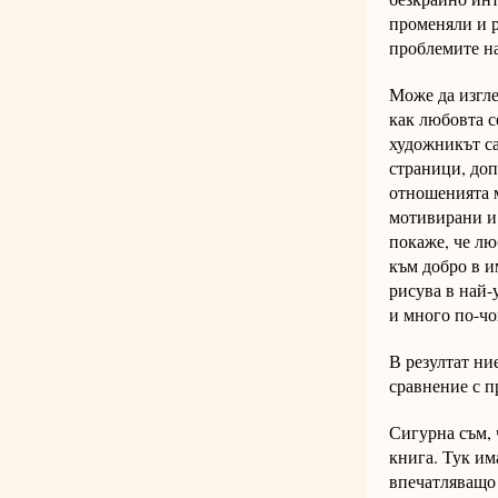
променяли и р
проблемите на
Може да изгле
как любовта с
художникът са
страници, доп
отношенията м
мотивирани и 
покаже, че лю
към добро в и
рисува в най-
и много по-чо
В резултат ни
сравнение с п
Сигурна съм, 
книга. Тук им
впечатляващо