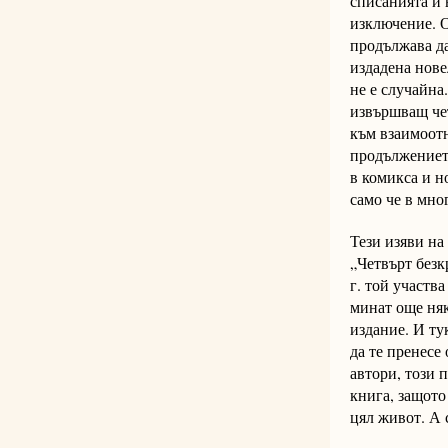
списанията и 
изключение. О
продължава да
издадена нове
не е случайна
извършващ чет
към взаимоотн
продължението
в комикса и н
само че в мно
Тези изяви на
„Четвърт безк
г. той участв
минат още няк
издание. И тук
да те пренесе
автори, този 
книга, защото
цял живот. А 