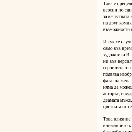
Това е прецед
версии по еди
за качествата
на друг комик
възможности н
И тук се случ
само във врем
художника В. 
ни във версия
героинята от 
появява изобр
фатална жена,
няма да можеш
авторът, и ху
двамата мъже,
цветната инте
Това влияние 
вниманието к
безкрайно инт