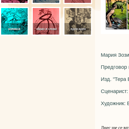
Мария Зози
Предговор 
Изд. "Тера
Сценарист:
Художник: 
Днес ще се вп