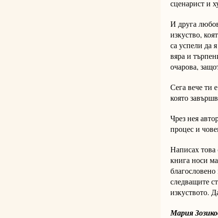
сценарист и х
И друга любов
изкуство, коя
са успели да 
вяра и търпен
очарова, защо
Сега вече ти 
която завършв
Чрез нея авто
процес и чове
Написах това 
книга носи м
благословено 
следващите ст
изкуството. Д
Мария Зозико