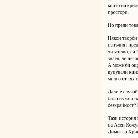
които на крил
простори.
Но преди това 
Някои творби 
изпълнят пред
читателю, си 
знаел, че нег
А може би още
купували книж
много от тях 
Дали е случай
било нужно на
безкрайност? 
Тази история 
на Асен Кожух
Димитър Христ