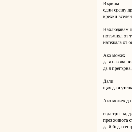
Вървим
едни срещу др
крехки вселен
Наблюдавам я
потъмнял от т
натежала от б
Ако можех
да я назова по
да я прегърна
Дали
щях да я утеш
Ако можех да 
и да тръгна, 
през живота с
да й бъда сес