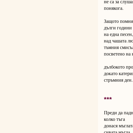
не са за слуш
понякога.
Защото помн
дълги години 
на една песен
над чашата лю
тъмния смисъл
посветено на 
дълбокото про
докато катер
стръмния ден.
***
Преди да падн
колко тъга
донася мъглат
сивата мъгла