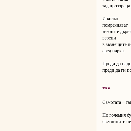
зад прозореца
И колко
помрачняват
зимните дърве
взрени
в зъзнещите п
сред парка.
Преди да падн
преди да ги п
***
Самотата – та
По големия бу
светлините н