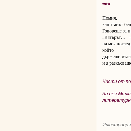
***
Помня,
капитанът беш
Говореше за п
„Вятърът…” – 
на моя поглед
който
държеше мъгла
и я разкъсваш
Части от по
За нея Милк
литературна
Илюстрация 