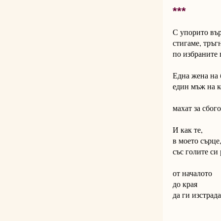
***
С упорито въ
стигаме, тръг
по избраните 
Една жена на 
един мъж на к
махат за сбого
И как те,
в моето сърце
със голите си
от началото
до края
да ги изстрада