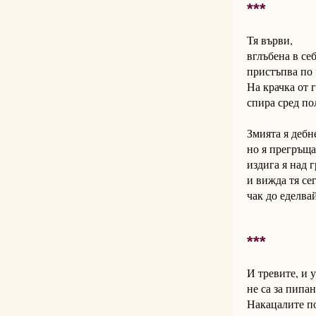
***
Тя върви,
вглъбена в себ
пристъпва по 
На крачка от г
спира сред по
Змията я дебн
но я прегръща
издига я над 
и вижда тя се
чак до еделва
***
И тревите, и 
не са за пипан
Накацалите п