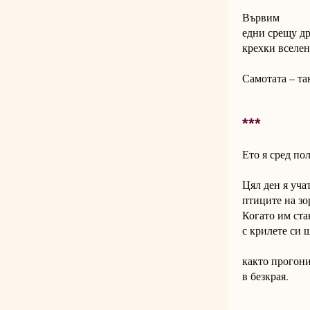
Вървим
едни срещу др
крехки вселен
Самотата – та
***
Ето я сред по
Цял ден я учат
птиците на зо
Когато им ста
с крилете си 
както прогони
в безкрая.