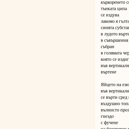
къркоренето с
тънката ципа
се издува
лакомо я гълт
синята субста
в лудото върт
в съвършения
събран
в голямата че
която се издиг
във вертикал
въртене
Яйцето на ези
във вертикал
се върти сред
въздушно топ
вълнисто про
гнездо
с фучене
на безспирен 