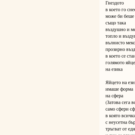
Гнездото
в което го сне
може би беше
също така
въздушно и м
топло и възд
вълнисто мек
прозирно въз
в което се ста
голямото яйц
на езика
Яйцето на ези
имаше форма
на сфера
(Затова сега в
само сфери сф
в която всичк
с неусетна бъ
тръгват от ед