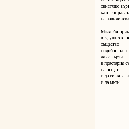
свистящо вър
като спиралат
на вавилонска
Може би при
въздушното п
същество
подобно на п
да се върти
в прастария с
на нещата
и да го налегн
и да мъти