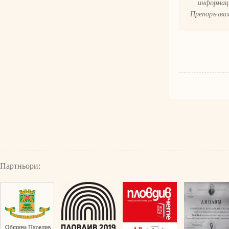
информаци
Препоръчвам
Партньори: