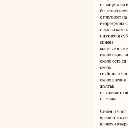
на яйцето на 
беше пихтиест
с плътност на
непрозрачна 
студена като 
пихтиеста су
синева
която се върт
около сърцеви
около оста си
около
сияйния и чис
около врелия
жълтък
на голямото я
на езика
Сияен и чист
врелият жълт
клокочи къкр