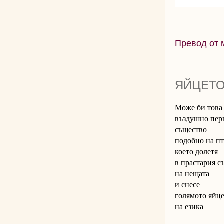
Превод от 
ЯЙЦЕТО
Може би това
въздушно пер
същество
подобно на п
което долетя
в прастария с
на нещата
и снесе
голямото яйц
на езика