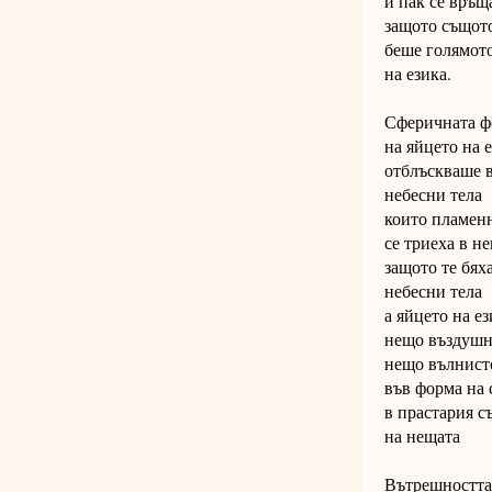
и пак се връщ
защото същото
беше голямот
на езика.
Сферичната ф
на яйцето на 
отблъскваше 
небесни тела
които пламен
се триеха в не
защото те бях
небесни тела
а яйцето на ез
нещо въздуш
нещо вълнист
във форма на 
в прастария с
на нещата
Вътрешността