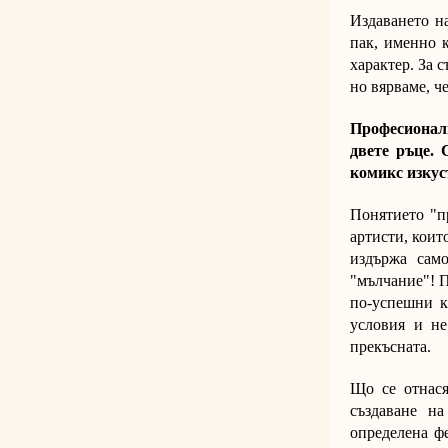
Издаването н
пак, именно 
характер. За 
но вярваме, ч
Професионалн
двете ръце. 
комикс изкус
Понятието "п
артисти, коит
издържа само
"мълчание"! П
по-успешни к
условия и не
прекъсната.
Що се отнася
създаване н
определена фе