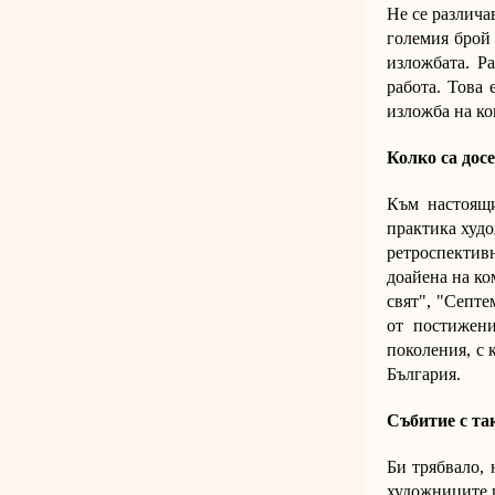
Не се различа
големия брой 
изложбата. Ра
работа. Това 
изложба на ко
Колко са дос
Към настоящи
практика худо
ретроспективн
доайена на ко
свят", "Септе
от постижени
поколения, с 
България.
Събитие с та
Би трябвало, 
художниците ц