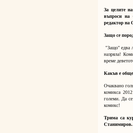
За целите н
въпроси на 
редактор на 
Защо се поро
"Защо" едва л
назряла! Ком
време деветот
Какъв е обще
Очаквано голя
комикса 2012
големи. Да се
комикс!
Трима са ку
Станимиров. 