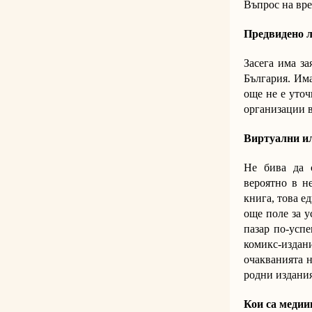
Въпрос на вре
Предвидено л
Засега има за
България. Има
още не е уточ
организации в
Виртуални ил
Не бива да 
вероятно в н
книга, това е
още поле за у
пазар по-усп
комикс-изда
очакванията н
родни издани
Кои са медии