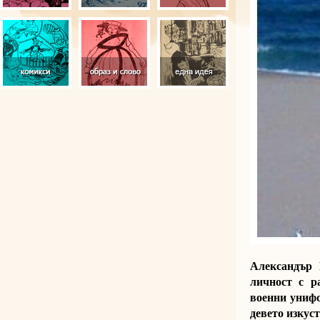
Александър 
личност с р
военни унифо
девето изкус