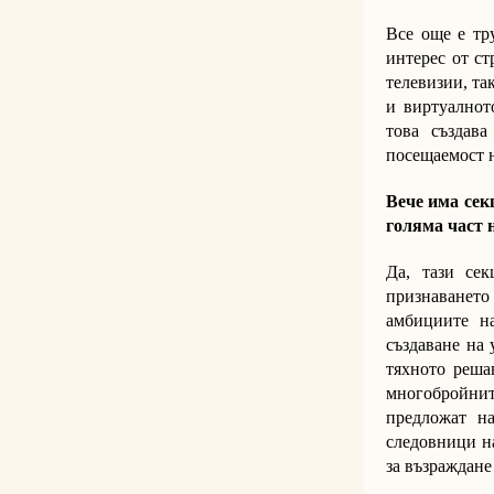
Все още е тр
интерес от с
телевизии, та
и виртуалнот
това създав
посещаемост н
Вече има сек
голяма част 
Да, тази се
признаването 
амбициите н
създаване на 
тяхното реша
многобройнит
предложат н
следовници на
за възраждане