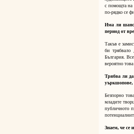
с помощта на 
по-рядко се ф
Има ли шанс 
период от вр
Такъв е замис
би трябвало 
България. Вс
вероятно това
Трябва ли да
уъркшопове, 
Безпорно тов
младите творц
публичното п
потенциалнит
Знаем, че се 