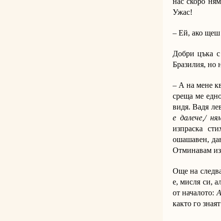
нас скоро ням
Ужас!
– Ей, ако щеш
Добри цъка с
Бразилия, но 
– А на мене к
среща ме едно
видя. Вадя лев
е далече,/ н
изпраска ст
ошашавен, дав
Отминавам из
Още на следва
е, мисля си, 
от началото:
А
както го зная