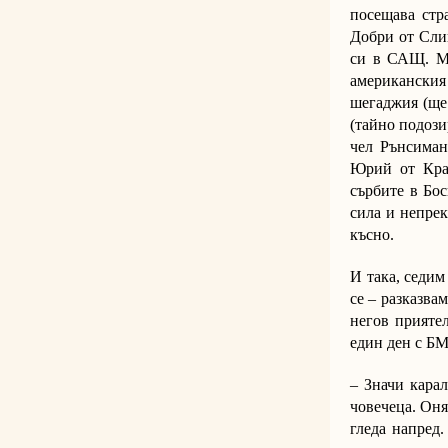
посещава стра
Добри от Сли
си в САЩ. Мл
американския
шегаджия (ще 
(тайно подози
чел Рънсима
Юрий от Крас
сърбите в Бо
сила и непрек
късно.
И така, седим
се – разказва
негов приятел
един ден с БМ
– Значи карал
човечеца. Оня
гледа напред.