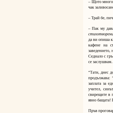
– Щото много 
чак заливосан
– Трай бе, пи
– Пак му дава
стихотворени
да ви опиша к
кафене на с
заведението, 
Седнало с гръ
се заслушва
“Тати, днес д
продължава: 
заплата за е
учител, синъ
свирещите в п
явно бащата! 
Пръв прогова