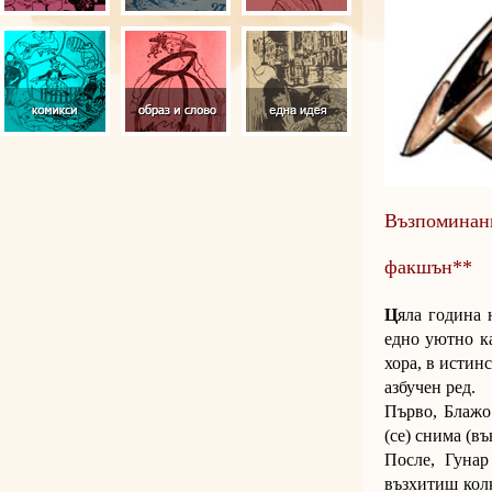
Възпоминан
факшън
**
Ц
яла година 
едно уютно к
хора, в истин
азбучен ред.
Първо, Блажо 
(се) снима (в
После, Гунар
възхитиш колк