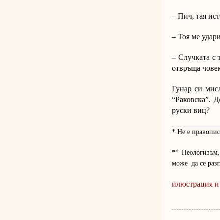
– Пич, тая ист
– Тоя ме удари
– Случката с 
отвръща човек
Гунар си мис
“Раковска”. Д
руски виц?
* Не е правопис
** Неологизъм,
може да се раз
илюстрация и