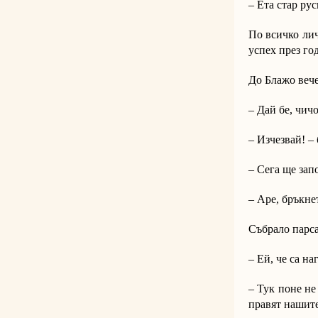
– Ета стар рус
По всичко лич
успех през го
До Блажо вече
– Дай бе, чичо
– Изчезвай! –
– Сега ще запо
– Аре, бръкне
Събрало парса
– Ей, че са на
– Тук поне не
правят нашит