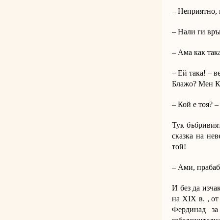
– Неприятно, 
– Нали ги връ
– Ама как така
– Ей така! – 
Блажо? Мен Ко
– Кой е тоя? 
Тук бъбривия
сказка на нев
той!
– Ами, праба
И без да изча
на ХІХ в. , о
Фердинад за