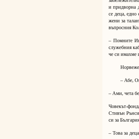
забележителна
и придворна 
се деца, едно
жени за тала
въпросния Ко
– Помните Ив
служебния каб
че си имахме 
Норвежец
– Абе, О
– Ами, чета б
Човекът-фонд
Стивън Рънсим
си за България
– Това за деца