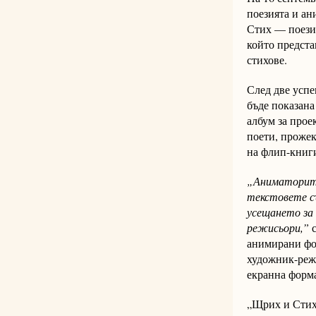
поезията и ан
Стих — поези
който предста
стихове.
След две успе
бъде показана
албум за прое
поети, прожек
на флип-книги
„Аниматорите
текстовете с
усещането за
режисьори,”
с
анимирани фор
художник-режи
екранна форм
„Щрих и Стих”