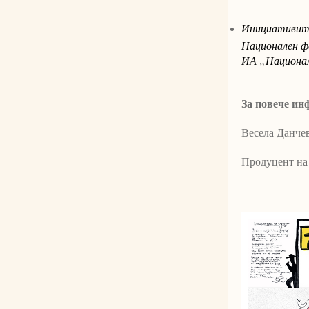
Инициативите
Национален ф
ИА „Национал
За повече ин
Весела Данче
Продуцент на