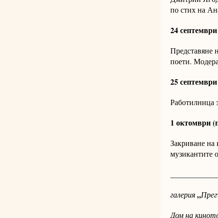
по стих на Ан
24 септември 
Представяне н
поети. Модер
25 септември 
Работилница з
1 октомври (
Закриване на
музикантите 
____________
„
галерия
Прег
Дом на кинот