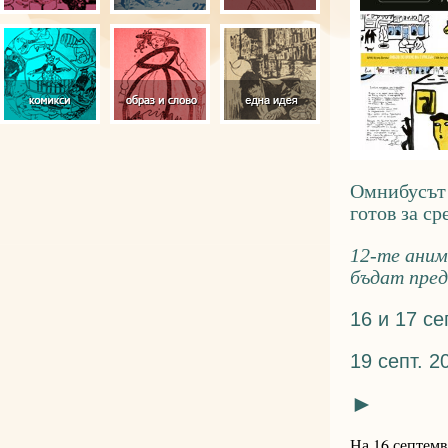
Омнибусът 
готов за ср
12-те аним
бъдат пред
16 и 17 се
19 септ. 2
►
На 16 септемв