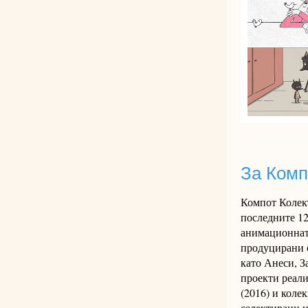
За Комп
Компот Колек
последните 12
анимационната
продуцирани 
като Анеси, З
проекти реали
(2016) и коле
селектирани н