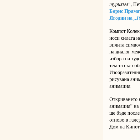
туризъм”
, Пе
Борис Прама
Ягодин на
„1
Компот Колект
носи силата н
вплита символ
на диалог меж
избора на худ
текста със со
Изобразителни
рисувана аним
анимация.
Откриването 
анимация” на
ще бъде после
отново в гал
Дом на Кинот