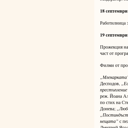
18 септември 
Работилница з
19 септември 
Прожекция на
част от прогр
Филми от про
„Млекаркат
Десподов,
„Ес
престъпление
реж. Йоана Ал
по стих на С
Донева;
„Любо
„Постиндъст
нещата”
с пе
Дмитрий Ягод