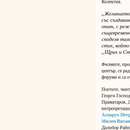
Колектив.
„Желанието 
със създав
опит, с реж
същевременн
споделя таз
стих, който
„Щрих и Сти
Филмите, прои
център, се ра
форуми и са о
Поетите, чиит
Георги Госпо
Праматаров, 
интрепретаци
Аспарух Пет
Милен Витан
Далибор Райн