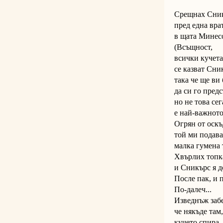
Срещнах Сни
пред една вра
в щата Минес
(Всъщност,
всички кучет
се казват Сни
така че ще ви
да си го предс
но не това сег
е най-важното
Огрян от оск
той ми подав
малка гумена 
Хвърлих топк
и Сникърс я д
После пак, и п
По-далеч...
Изведнъж забе
че някъде там
кучето спира