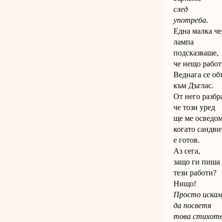
след
употреба
.
Една малка ч
лампа
подсказваше,
че нещо работ
Веднага се об
към Дъглас.
От него разбр
че този уред
ще ме осведом
когато сандви
е готов.
Аз сега,
защо ги пиша
тези работи?
Нищо!
Просто иска
да посветя
това стихотв