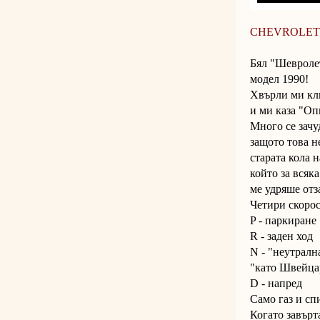
CHEVROLET
Бял "Шевроле
модел 1990!
Хвърли ми кл
и ми каза "Оп
Много се зачу
защото това н
старата кола 
който за всяк
ме удряше отза
Четири скоро
P - паркиране
R - заден ход
N - "неутралн
"като Швейца
D - напред
Само газ и сп
Когато завърт