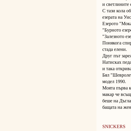
и светлините 
С тази кола о
езерата на Уи
Езерото "Мок
"Бурното езер
"Залезното езе
Понякога спи
стада елени.
Друг път заре
Натисках педа
и така открив
Бял "Шевроле
модел 1990.
Моята първа к
макар че всъ
беше на Дъгла
бащата на жен
SNICKERS