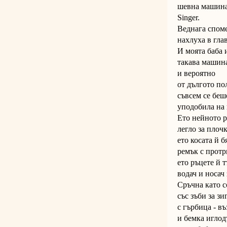
шевна машин
Singer.
Веднага спом
нахлуха в гла
И моята баба
такава машин
и вероятно
от дългото по
съвсем се беш
уподобила на 
Ето нейното р
легло за плочк
ето косата й б
ремък с протр
ето ръцете й т
водач и носач 
Сръчна като с
със зъби за зиг
с гърбица - в
и бемка иглод