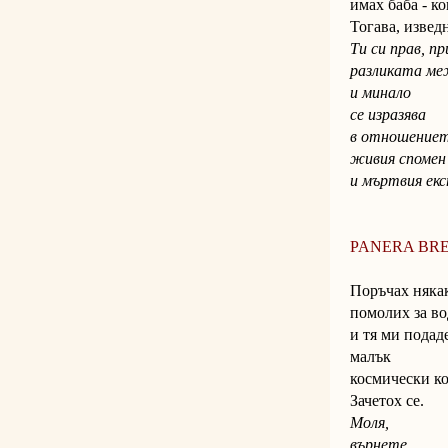
имах баба - к
Тогава, извед
Ти си прав, п
разликата ме
и минало
се изразява
в отношение
живия спомен
и мъртвия ек
PANERA BR
Поръчах няка
помолих за во
и тя ми подад
малък
космически ко
Зачетох се.
Моля,
върнете