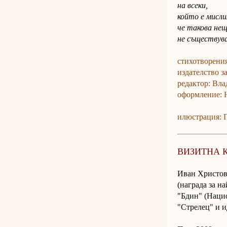
на всеки,
който е мисли
че такова не
не съществува
стихотворения
издателство з
редактор: Вл
оформление: 
илюстрация: 
ВИЗИТНА 
Иван Христов 
(награда за н
"Бдин" (Нацио
"Стрелец" и и