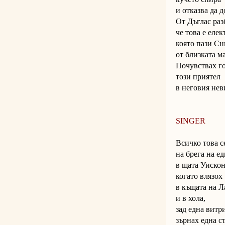
и отказва да д
От Дъглас раз
че това е еле
която пази С
от близката м
Почувствах г
този приятел
в неговия нев
SINGER
Всичко това с
на брега на ед
в щата Уискон
когато влязох
в къщата на Л
и в хола,
зад една витр
зърнах една с