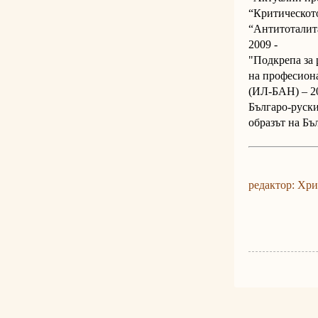
“Критическото
“Антитоталита
2009 -
"Подкрепа за 
на професиона
(ИЛ-БАН) – 20
Българо-руски
образът на Б
редактор: Хр