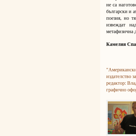
не са наготов
български и а
поезия, но т
извеждат на
метафизична 
Камелия Спа
"Американски
издателство з
редактор: Вл
графично офо