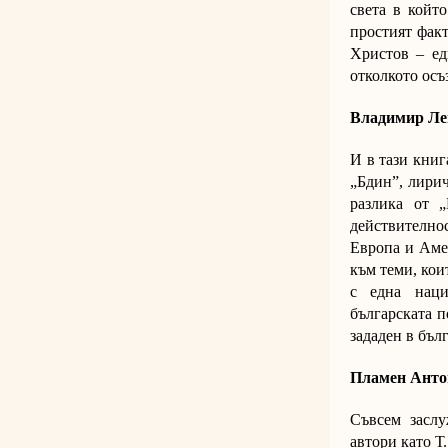
света в койт
простият факт
Христов – ед
отколкото осъ
Владимир Ле
И в тази книг
„Бдин”, лирич
разлика от 
действително
Европа и Аме
към теми, кои
с една наци
българската п
зададен в бъл
Пламен Анто
Съвсем заслу
автори като Т