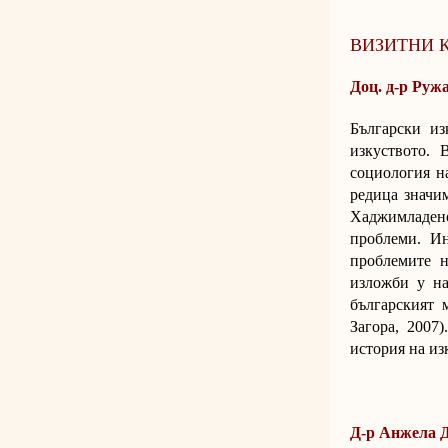
ВИЗИТНИ 
Доц. д-р Руж
Български из
изкуството.
социология н
редица значи
Хаджимладено
проблеми. И
проблемите н
изложби у на
българският 
Загора, 2007
история на из
Д-р Анжела 