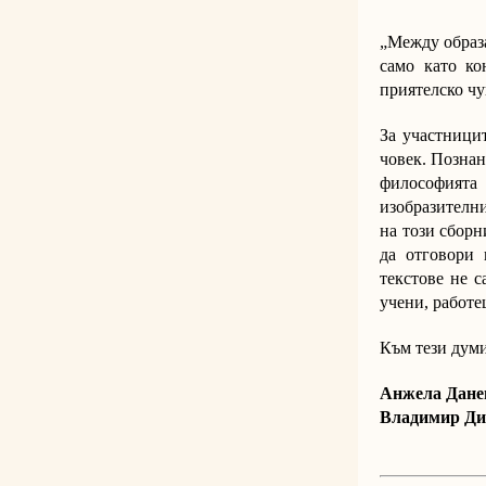
„Между образа
само като ко
приятелско чу
За участници
човек. Познан
философият
изобразителни
на този сборн
да отговори 
текстове не с
учени, работе
Към тези дум
Анжела Дане
Владимир Д