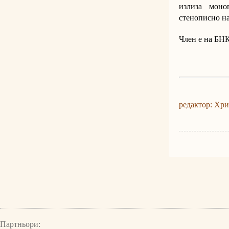
излиза моно
стенописно на
Член е на БН
редактор: Хр
Партньори: