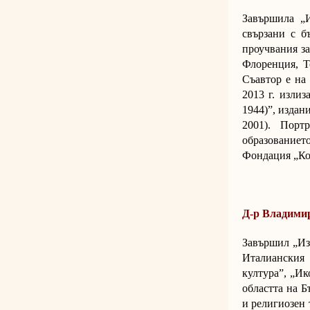
Завършила „
свързани с б
проучвания з
Флоренция, Т
Съавтор е на
2013 г. изли
1944)”, издан
2001). Порт
образованиет
Фондация „Ко
Д-р Владими
Завършил „Из
Италианския 
култура”, „Ик
областта на Б
и религиозен 