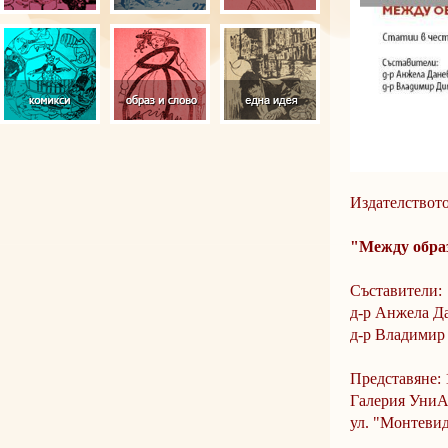
Издателството
"Между образ
Съставители:
д-р Анжела Д
д-р Владимир
Представяне: 
Галерия УниА
ул. "Монтевид