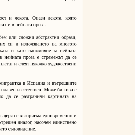
ст и лекота. Онази лекота, която
их и в нейната проза.
обем или сложни абстрактни образи,
них си и използването на многото
ката и като напомняне за нейната
в нейната проза е стремежът да се
реплетат и слеят няколко художествени
емигрантка в Испания и вътрешните
 плавен и естествен. Може би това е
о да се разграничи картината на
 дъщеря се възприема едновременно и
вътрешен диалог, насочен единствено
като съновидение.