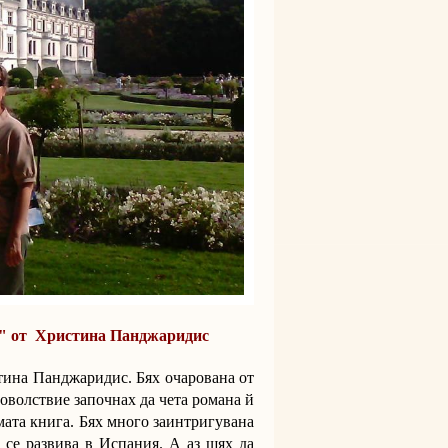
" от Христина Панджаридис
стина Панджаридис. Бях очарована от
доволствие започнах да чета романа й
амата книга. Бях много заинтригувана
о се развива в Испания. А аз щях да