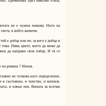
нно. Преминава през няколко етапа,
мотата не е нужна никому. Нито на
 света, в който живеем.
ой е добър или не, за кого е добър и
е това. Няма цвете, което да може да
ъжна да направи своя избор. И тя го
е на романа ?
Ничия
.
главие не толкова като определение,
 и състояние, и чувство, и копнеж.
ната, и извън нея. Вината за всичко