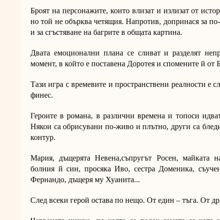
Броят на персонажите, които влизат и излизат от исто
но той не обърква четящия. Напротив, допринася за по
и за сгъстяване на багрите в общата картина.
Двата емоционални плана се сливат и разделят непр
момент, в който е поставена Доротея и спомените й от 
Тази игра с времевите и пространствени реалности е с
финес.
Героите в романа, в различни времена и топоси идва
Някои са обрисувани по-живо и плътно, други са бледи 
контур.
Мария, дъщерята Невена,съпругът Росен, майката 
болния й син, просяка Иво, сестра Доменика, съучен
Фернандо, дъщеря му Хуанита...
След всеки герой остава по нещо. От един – тъга. От др