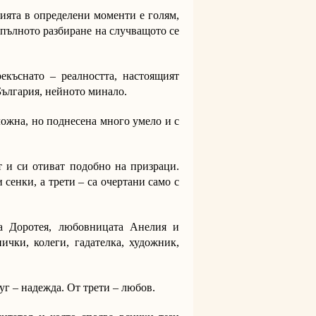
рията в определени моменти е голям,
-пълното разбиране на случващото се
екъснато – реалността, настоящият
България, нейното минало.
ложна, но поднесена много умело и с
т и си отиват подобно на призраци.
сенки, а трети – са очертани само с
на Доротея, любовницата Анелия и
ички, колеги, гадателка, художник,
уг – надежда. От трети – любов.