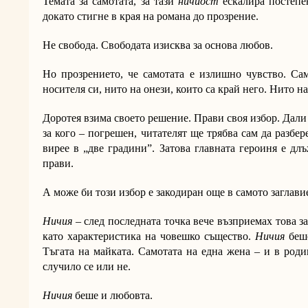
Темата за самотата, за тази
ничиост
ескалира постепе
докато стигне в края на романа до прозрение.
Не свобода. Свободата изисква за основа любов.
Но прозрението, че самотата е излишно чувство. Са
носителя си, нито на онези, които са край него. Нито на
Доротея взима своето решение. Прави своя избор. Дали т
за кого – погрешен, читателят ще трябва сам да разбер
вирее в „две градини”. Затова главната героиня е дл
прави.
А може би този избор е закодиран още в самото заглави
Ничия
– след последната точка вече възприемах това за
като характеристика на човешко същество.
Ничия
беше
Тъгата на майката. Самотата на една жена – и в роди
случило се или не.
Ничия
беше и любовта.