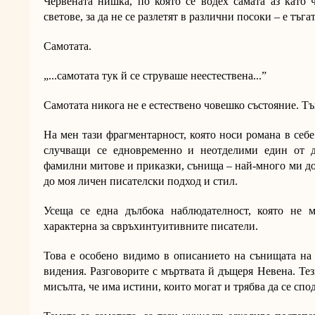
Червената нишка, по която се водех самата аз като 
светове, за да не се разлетят в различни посоки – е тъга
Самотата.
„...самотата тук й се струваше неестествена...”
Самотата никога не е естествено човешко състояние. Тъ
На мен тази фрагментарност, която носи романа в себе
случващи се едновременно и неотделими един от д
фамилни митове и приказки, сънища – най-много ми до
до моя личен писателски подход и стил.
Усеща се една дълбока наблюдателност, която не 
характерна за свръхинтуитивните писатели.
Това е особено видимо в описанието на сънищата на 
видения. Разговорите с мъртвата й дъщеря Невена. Те
мисълта, че има истини, които могат и трябва да се спо