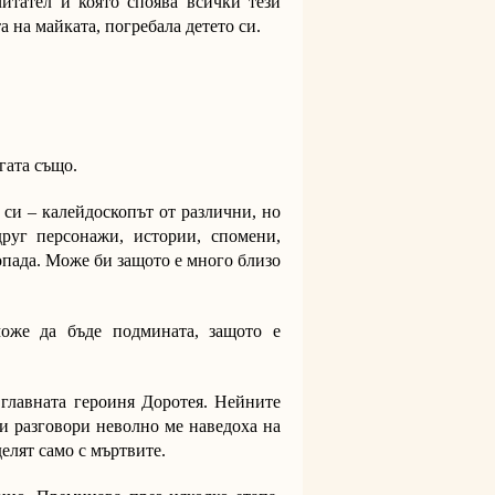
читател и която споява всички тези
та на майката, погребала детето си.
гата също.
 си – калейдоскопът от различни, но
руг персонажи, истории, спомени,
пада. Може би защото е много близо
може да бъде подмината, защото е
главната героиня Доротея. Нейните
зи разговори неволно ме наведоха на
делят само с мъртвите.