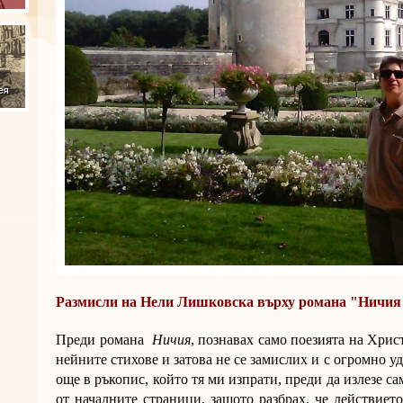
Размисли на Нели Лишковска върху романа "Ничия
Преди романа
Ничия
, познавах само поезията на Хри
нейните стихове и затова не се замислих и с огромно у
още в ръкопис, който тя ми изпрати, преди да излезе с
от началните страници, защото разбрах, че действиет