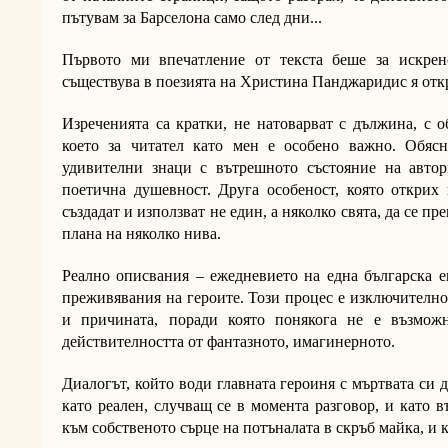
пътувам за Барселона само след дни...
Първото ми впечатление от текста беше за искрено
съществува в поезията на Христина Панджаридис я откр
Изреченията са кратки, не натоварват с дължина, с 
което за читател като мен е особено важно. Обяс
удивителни знаци с вътрешното състояние на автор
поетична душевност. Друга особеност, която открих 
създадат и използват не един, а няколко свята, да се п
плана на няколко нива.
Реално описвания – ежедневието на една българска 
преживявания на героите. Този процес е изключително
и причината, поради която понякога не е възможн
действителността от фантазното, имагинерното.
Диалогът, който води главната героиня с мъртвата си
като реален, случващ се в момента разговор, и като 
към собственото сърце на потъналата в скръб майка, и 