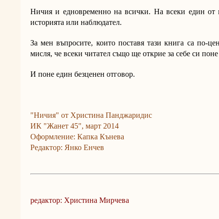
Ничия и едновременно на всички. На всеки един от н
историята или наблюдател.
За мен въпросите, които поставя тази книга са по-це
мисля, че всеки читател също ще открие за себе си пон
И поне един безценен отговор.
"Ничия" от Христина Панджаридис
ИК "Жанет 45", март 2014
Оформление: Капка Кънева
Редактор: Янко Енчев
редактор: Христина Мирчева