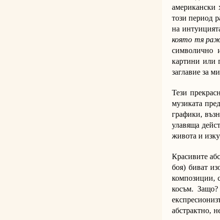
американски 
този период р
на интуицията
която тя раж
символично и
картини или г
заглавие за ми
Тези прекрас
музиката пре
графики, въз
улавяща дейст
живота и изку
Красивите абс
боя) биват из
композиции, с
косъм. Защо?
експресиониз
абстрактно, н