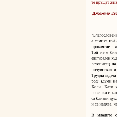
те връщат жив
Джакомо Ле
"Благословени
а самият той 
проклятие в 
Той не е бил
фигурален худ
летописец на
почувствал и
Трудна задача
род" (думи н
Холи. Като 
човешки и ка
са близки дух
и се надява, ч
В младите с