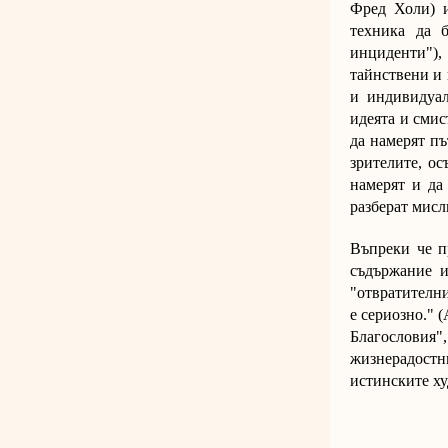
Фред Холи) и
техника да 
инциденти")
тайнствени и 
и индивидуал
идеята и смис
да намерят пъ
зрителите, ос
намерят и да
разберат мисл
Въпреки че п
съдържание и
"отвратителни
е сериозно." 
Благословия"
жизнерадостни
истинските х