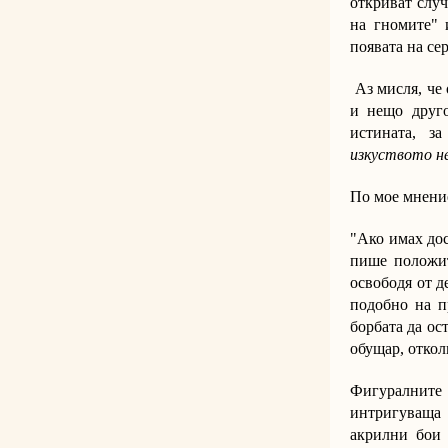
откриват случ
на гномите" 
появата на се
Аз мисля, че 
и нещо друго
истината, за
изкуството не
По мое мнение
"Ако имах дос
пише положит
освободя от д
подобно на п
борбата да ос
обущар, отколк
Фигуралните
интригуваща 
акрилни бои 