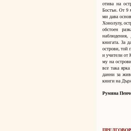
отива на ост
Бостън. От 9 
ми дава основ
Хонолулу, ост
обстоен разк
наблюдения,
книгата. За д
острови, той 
и учители от 
му на острови
все така ярк
данни за жив
книги на Държ
Румяна Пенч
ПРЕДГОВО