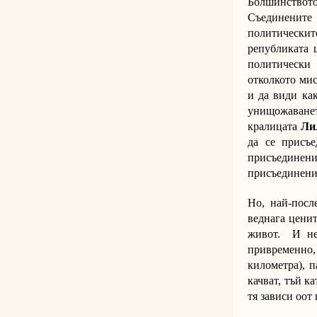
Болшинството
Съединените
политическите
републиката 
политически
отколкото мис
и да види как
унищожаване
кралицата
Ли
да се присъ
присъединен
присъединение
Но, най-посл
веднага ценит
живот. И не 
привременно, 
километра), п
качват, тъй к
тя зависи оот