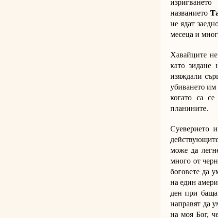
изригването
названието
Т
не ядат заедн
месеца и мног
Хавайците не
като зидане 
изяждали сърц
убиването им 
когато са с
планините.
Суеверието и
действующите
може да легне
много от черн
боговете да у
на един амери
ден при баща 
направят да у
на моя Бог, ч