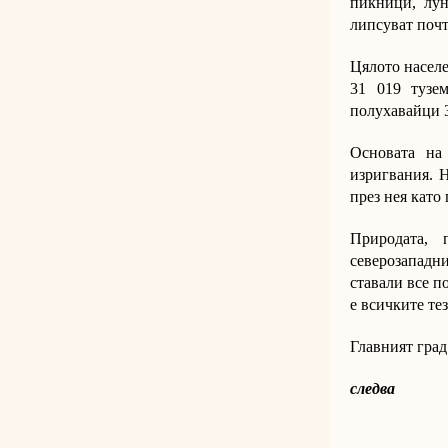
пикници, лун
липсуват почт
Цялото населе
31 019 тузе
полухавайци 3
Основата на
изригвания. Н
през нея като 
Природата, 
северозападн
ставали все п
е всичките те
Главният град
следва