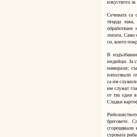
изкуството за
Сечивата са 
твърда лава,
обработване н
лопата. Само 
си, които пок
В издълбаван
индийци. За с
намирали; съ
използвали от
са им служили
им служат гл
от тях един 
Сладки картоф
Риболовствот
бреговете. 
сгорещявали к
суровата риба