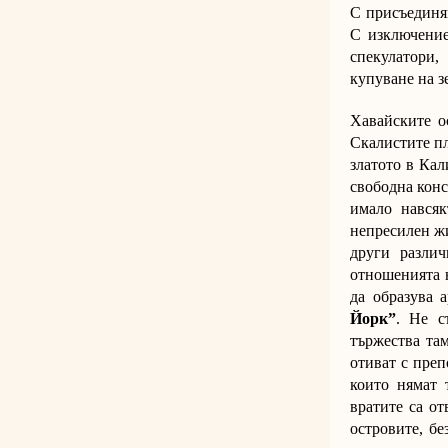
С присъединяв
С изключение
спекулатори,
купуване на з
Хавайските ос
Скалистите пл
златото в Ка
свободна конс
имало навсяк
непресилен жи
други различ
отношенията н
да образува 
Йорк”
. Не с
тържества та
отиват с преп
които нямат 
вратите са о
островите, бе