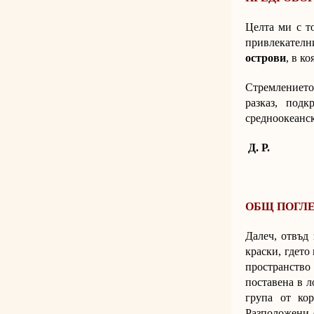
Целта ми с то
привлекателн
острови
, в к
Стремлението 
разказ, подк
средноокеанск
Д. Р.
ОБЩ ПОГЛ
Далеч, отвъд 
краски, гдето
пространство 
поставена в л
група от ко
Разположени с