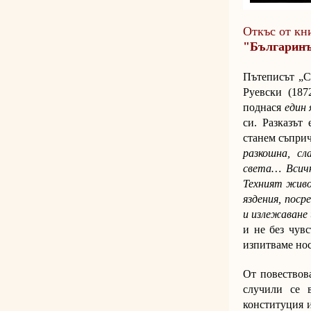
Откъс от кн
"Българинъ
Пътеписът „С
Руевски (187
поднася
един 
си. Разказът
станем съприч
разкошна, сл
света…
Всич
Техният живот
яздения, поср
и излежаване 
и не без чув
изпитваме нос
От повествова
случили се 
конституция и