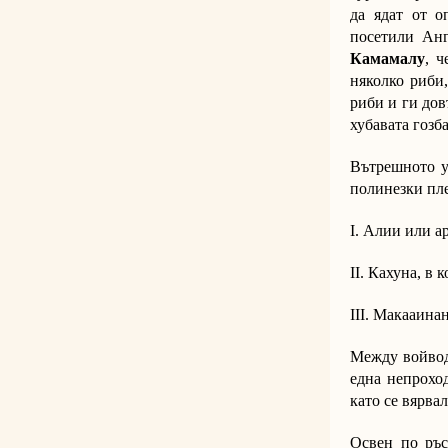
да ядат от о
посетили Анг
Камамалу
, ч
няколко риби,
риби и ги дов
хубавата гозб
Вътрешното у
полинезки пле
І. Алии или а
ІІ. Кахуна, в
ІІІ. Макааинан
Между войводи
една непрохо
като се вярва
Освен по ръс