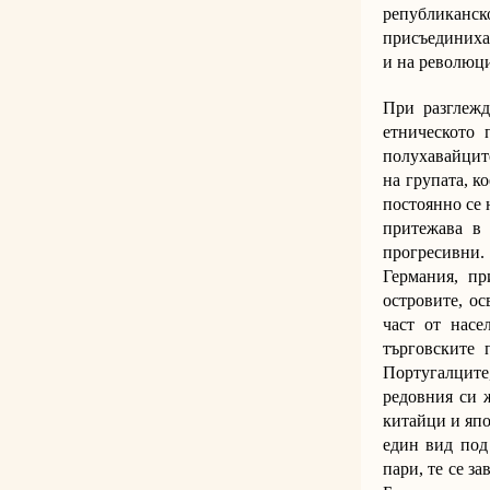
републиканско
присъединиха
и на революци
При разглежд
етническото 
полухавайците
на групата, к
постоянно се 
притежава в 
прогресивни. 
Германия, пр
островите, о
част от насе
търговските 
Португалците
редовния си 
китайци и япо
един вид под
пари, те се за