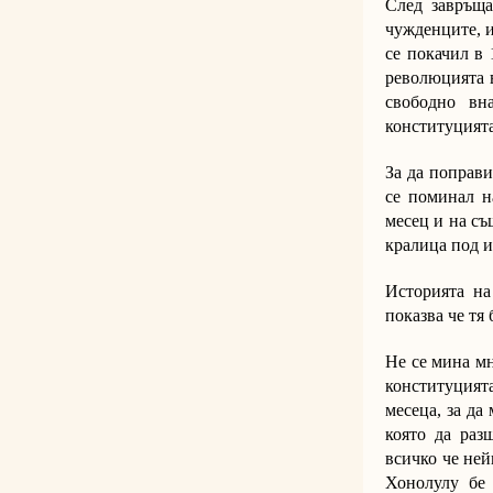
След завръща
чужденците, и
се покачил в 
революцията в
свободно вн
конституцията
За да поправи
се поминал н
месец и на съ
кралица под 
Историята на
показва че тя
Не се мина мн
конституцият
месеца, за да
която да раз
всичко че ней
Хонолулу бе