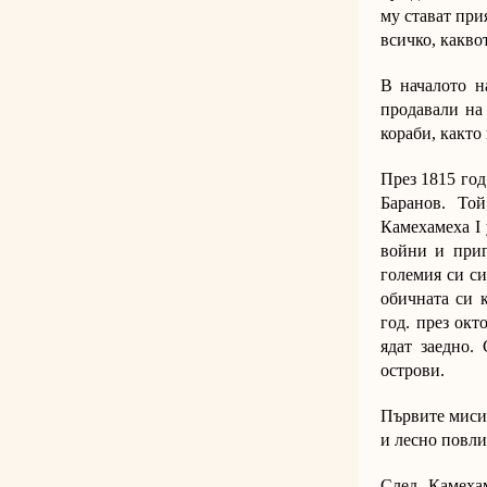
му стават при
всичко, каквот
В началото н
продавали на
кораби, както
През 1815 год
Баранов. То
Камехамеха І 
войни и приг
големия си си
обичната си 
год. през окт
ядат заедно.
острови.
Първите миси
и лесно повли
След Камеха