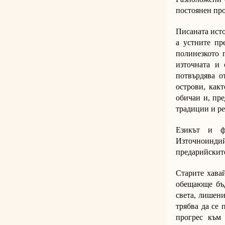
постоянен про
Писаната исто
а устните пр
полинезкото 
източната и 
потвърдява о
острови, как
обичаи и, пре
традиции и р
Езикът и ф
Източноиндий
предарийскит
Старите хава
обещающе бъд
света, лишени
трябва да се 
прогрес към