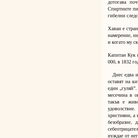
дотогава по
Спиртните пит
гибелни следс
Хаваи е стран
намерение, ни
и когато му с
Капитан Кук п
000, в 1832 го
Днес едва има
оставят на ки
един „гуляй”
месечина в о
такъв е жив
удоволствие.
християни, а 
безобразие,
себеотрицател
нуждае от нег