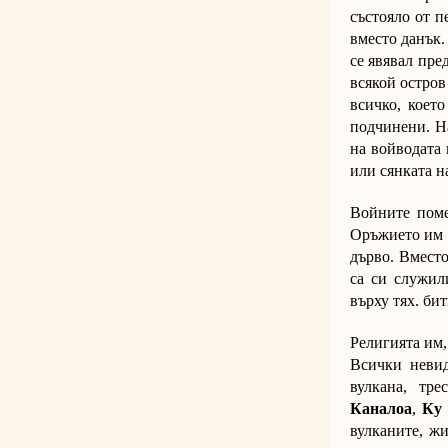
състояло от п
вместо данък.
се явявал пре
всякой остров
всичко, което
подчинени. На
на войводата 
или сянката н
Войните поме
Оръжието им с
дърво. Вместо
са си служил
върху тях. би
Религията им,
Всички невид
вулкана, тр
Каналоа
,
Ку
вулканите, ж