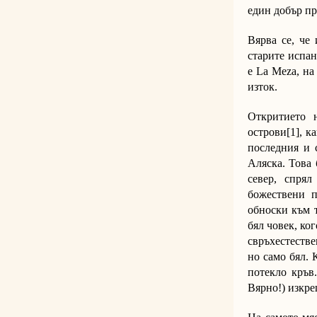
един добър п
Вярва се, че
старите испан
е La Meza, на
изток.
Откритието 
острови
[1]
, к
последния и 
Аляска. Това 
север, спря
божествени 
обноски към т
бял човек, ко
свръхестестве
но само бял. 
потекло кръв
Вярно!) изкре