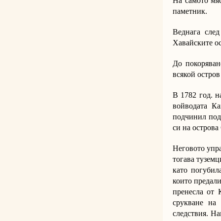
На самото мяс
паметник.
Веднага след
Хавайските ос
До покоряван
всякой остров
В 1782 год. н
войводата Ка
подчинил под
си на острова
Неговото упра
тогава туземц
като погубил
които предали
пренесла от 
срукване на
следствия. На