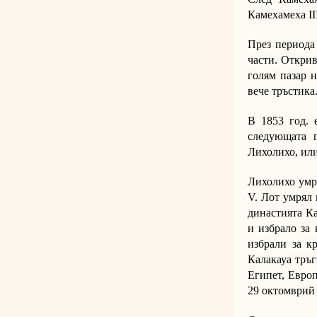
Камехамеха ІІ
През периода 
части. Открив
голям пазар н
вече тръстика
В 1853 год. 
следующата 
Лихолихо, или
Лихолихо умр
V. Лот умрял 
династията Ка
и избрало за
избрали за к
Калакауа тръг
Египет, Европ
29 октомврий 