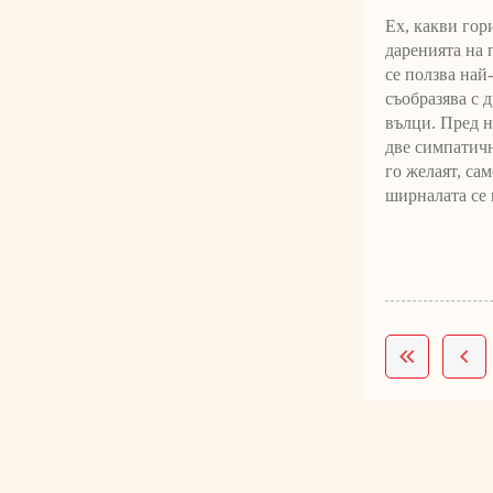
Ех, какви гор
даренията на 
се ползва най
съобразява с 
вълци. Пред не
две симпатичн
го желаят, са
ширналата се 