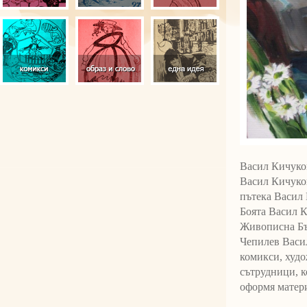
Васил Кичуко
Васил Кичуко
пътека Васил
Боята Васил 
Живописна Бъ
Чепилев Васил
комикси, худо
сътрудници, к
оформя матери