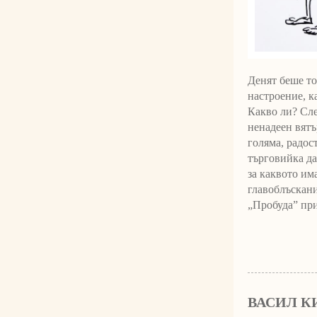
Денят беше то
настроение, к
Какво ли? Сле
ненадеен вятър
голяма, радос
търговийка да 
за каквото им
главоблъскани
„Пробуда” при
ВАСИЛ К