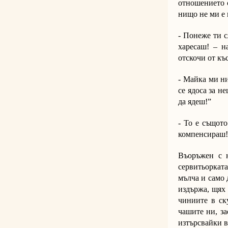
отношението с
нищо не ми е 
- Понеже ти с
харесаш! – н
отскочи от къ
- Майка ми ни
се ядоса за н
да ядеш!”
- То е същото
компенсираш! 
Въоръжен с н
сервитьорката
мълча и само 
издържа, щях 
чиниите в ск
чашите ни, за
изтърсвайки в