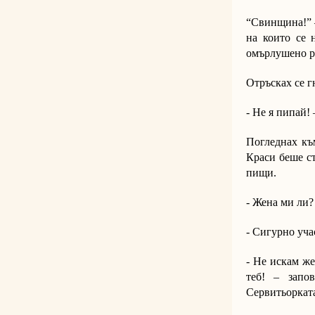
“Свинщина!” –
на които се 
омърлушено р
Отръсках се г
- Не я пипай! 
Погледнах къ
Краси беше ст
пищи.
- Жена ми ли?
- Сигурно уча
- Не искам же
теб! – запо
Сервитьорката