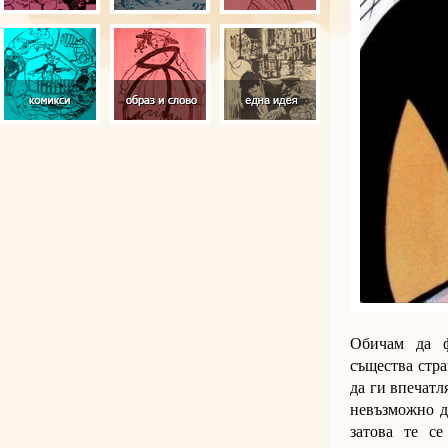
Обичам да ф
същества стра
да ги впечатл
невъзможно д
затова те с