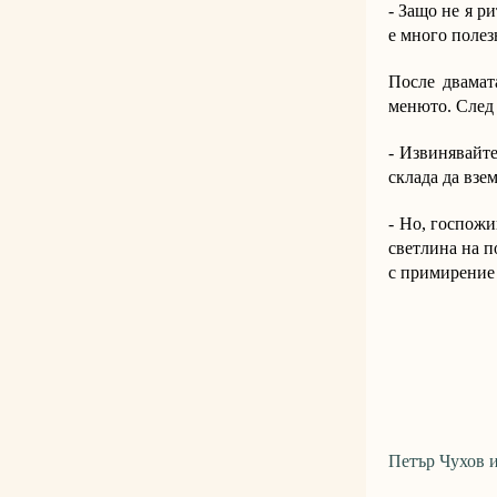
- Защо не я р
е много полез
После двамата
менюто. След 
- Извинявайте
склада да взем
- Но, госпожи
светлина на п
с примирение 
Петър Чухов 