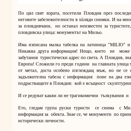
По цял свят хората, посетили Пловдив през последно
неговите забележителности в х
ù
ляди снимки. И на мно
за пловдивчани, но останал неизвестен за туристите
пловдивска улица: монументът на Мильо.
Има изписана малка табелка на латиница "MILIO" 
Никаква друга информация! Нещо, което не може 
забутания туристически адрес по света. А Пловдив, зна
Европа! Сложили го преди години на главната улица
от метал, доста особено изглеждащ мъж, но не се
задължителна табела с информация поне на два ез
подрастващите в Пловдив: кой е всъщност скулптурни
И се редуват какви ли не трагикомични тълкувания и
Ето, гледам група руски туристи се снима с М
информация за обекта. Знае сe, че монументи по прин
исторически личности.