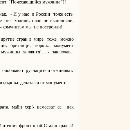
нумент "Почесающийся мужчина"?!
уснак. - И у нас в России тоже есть
е не ходили, план не выполняли,
т – комунизъм мы не построили!
в другие стран в мире тоже можно
ци, британци, тюрки... монумент
 мужчины являятся!… - заключава
 обобщават руснаците и отминават.
 издърпва децата си от монумента.
рата, майн хер!- намесват се пак
 Източния фронт край Сталинград. И