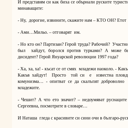
И представям си как биха се обърнали руските турист
минаващите:
- Ну, дорогие, извините, скажите нам – КТО ОН? Етот
- Ами…Мильо. – отговарят им.
- Но кто он? Партизан? Герой труда? Рабочий? Участ
был хайдут, боролся против турками? А може б
дисидент? Герой Януарской революции 1997 года?
- Ха, ха, ха! - късат се от смях младежи наоколо. - Какъ
Какъв хайдут! Просто той си е известна пловди
комунизма… - опитват се да скалъпят доброволно 
младежите.
- Чешит? А что ето значит? – недоумяват руснаците 
Сергеевна, посмотрите в словаре…
И Наташа гледа с красивите си сини очи в българо-рус