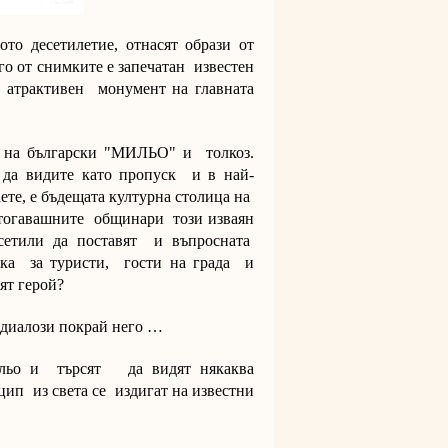
то десетилетие, отнасят образи от
го от снимките е запечатан известен
, атрактивен монумент на главната
и на български "МИЛЬО" и толкоз.
да видите като пропуск и в най-
ете, е бъдещата културна столица на
 тогавашните общинари този изваян
 сетили да поставят и въпросната
ика за туристи, гости на града и
ят герой?
 диалози покрай него …
ильо и търсят да видят някаква
цип из света се издигат на известни