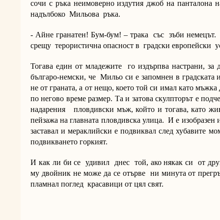
сочи с ръка неимоверно издутия джоб на панталона н
надълбоко Мильова ръка.
- Айне гранатен! Бум-бум! – трака със зъби немецът.
срещу терористична опасност в градски европейски у
Тогава един от младежите го издърпва настрани, за д
българо-немски, че Мильо си е запомнен в градската и
не от граната, а от нещо, което той си имал като мъжк
по негово време размер. Та и затова скулпторът е по
надарения пловдивски мъж, който и тогава, като жив
пейзажа на главната пловдивска улица. И е изобразен и
заставал и мераклийски е подвиквал след хубавите мо
подвикването горкият.
И как ли би се удивил днес той, ако някак си от дру
му двойник не може да се отърве ни минута от прегръ
пламнал поглед красавици от цял свят.