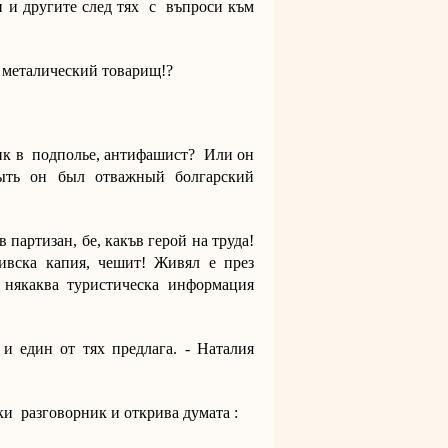
и и другите след тях с въпроси към
 металический товарищ!?
ник в подполье, антифашист? Или он
ыть он был отважный болгарский
в партизан, бе, какъв герой на труда!
вска капия, чешит! Живял е през
някаква туристическа информация
и един от тях предлага. - Наталия
ки разговорник и открива думата :