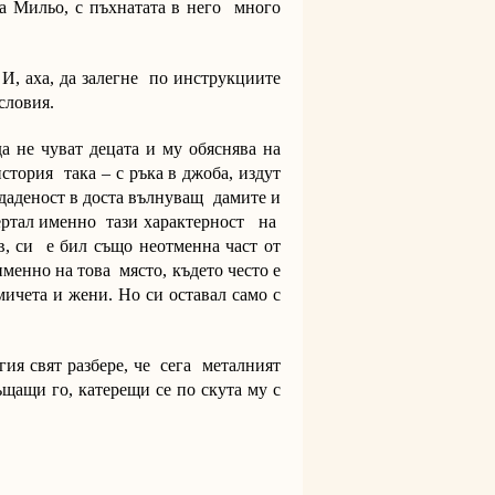
а Мильо, с пъхнатата в него много
 И, аха, да залегне по инструкциите
словия.
а не чуват децата и му обяснява на
стория така – с ръка в джоба, издут
а даденост в доста вълнуващ дамите и
дчертал именно тази характерност на
, си е бил също неотменна част от
менно на това място, където често е
мичета и жени. Но си оставал само с
гия свят разбере, че сега металният
щащи го, катерещи се по скута му с