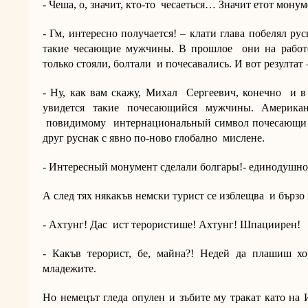
- Чеша, о, значит, кто-то чесаеться… Значит етот мо
- Гм, интересно получается! – клати глава побелял р
такие чесающие мужчины. В прошлое они на работ
только стояли, болтали и почесавались. И вот резулта
- Ну, как вам скажу, Михал Сергеевич, конечно и 
увидется такие почесающийся мужчины. Американ
повидимому интернациональный символ почесающи
друг руснак с явно по-ново глобално мислене.
- Интересный монумент сделали болгары!- единодушно
А след тях някакъв немски турист се изблещва и бързо
- Ахтунг! Дас ист терористише! Ахтунг! Шпациирен!
- Какъв терорист, бе, майна?! Недей да плашиш хо
младежите.
Но немецът гледа опулен и зъбите му тракат като на