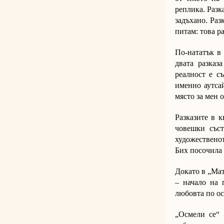
реплика. Разк
задъхано. Раз
питам: това ра
По-нататък в
двата разказ
реалност е с
именно аутса
място за мен 
Разказите в 
човешки съст
художествено
Бих посочила 
Докато в „Мат
– начало на 
любовта по ос
„Осмели се“ 