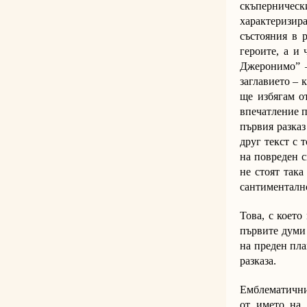
скъперничес
характеризи
състояния в 
героите, а и 
Джеронимо” –
заглавието – 
ще избягам о
впечатление п
първия разказ
друг текст с 
на повреден с
не стоят така
сантименталн
Това, с което
първите думи 
на преден пла
разказа.
Емблематичния
от името на 