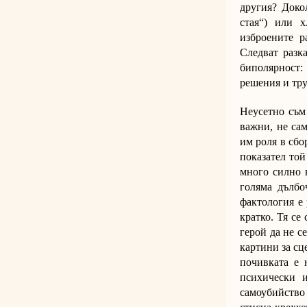
другия? Доко
стая“) или 
изброените р
Следват разк
биполярност:
решения и тру
Неусетно съм 
важни, не сам
им роля в сбо
показател той
много силно в
голяма дълбо
фактология е 
кратко. Тя се
герой да не с
картини за сц
почивката е 
психически 
самоубийство