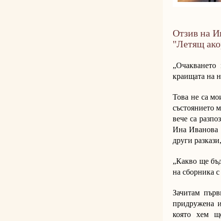
Отзив на И
"Летящ ако
„Очакването 
краищата на н
Това не са мо
състоянието м
вече са разпо
Ина Иванова д
други разкази
„Какво ще бъд
на сборника с
Зачитам първ
придружена и 
която хем щ