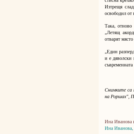
стисна крехко
Изтрещя слад
освободил от 
Така, отново 
„Летящ акорд
отварят място 
„Един разпер
и е дяволски 
съвременната 
Снимките са 
на Роршах", П
Ина Иванова и
Ина Иванова,