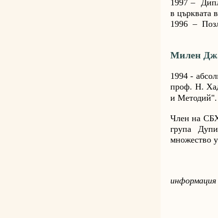
1997 – Дипл
в църквата 
1996 – Позл
Милен Дж
1994 -
абсол
проф. Н. Х
и Методий".
Член на СБХ
група Дупи
множество у
информация 