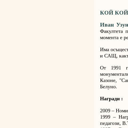
КОЙ КОЙ
Иван Узу
Факултета 
момента е р
Има осъщест
и САЩ, как
От 1991 г
монументалн
Казоне, "Са
Белуно.
Награди :
2009 – Номи
1999 – Наг
педагози, В