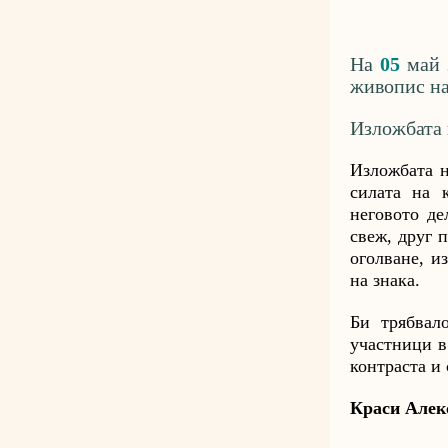
На
05
май
живопис на
Изложбата
Изложбата н
силата на 
неговото де
свеж, друг 
оголване, и
на знака.
Би трябвал
участници в
контраста и 
Краси Алекс