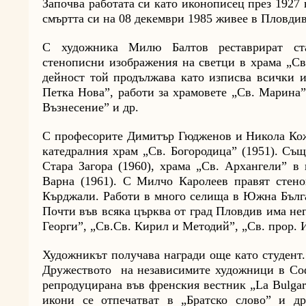
Започва работата си като иконописец през 1927
смъртта си на 08 декември 1985 живее в Пловдив
С художника Милю Балтов реставрират ста
стенописни изображения на светци в храма „Св
дейност той продължава като изписва всички и
Петка Нова”, работи за храмовете „Св. Марина”
Възнесение” и др.
С професорите Димитър Гюдженов и Никола Кож
катедралния храм „Св. Богородица” (1951). Същ
Стара Загора (1960), храма „Св. Архангели” в
Варна (1961). С Милчо Каролеев правят стено
Кърджали. Работи в много селища в Южна Бълга
Почти във всяка църква от град Пловдив има не
Георги”, „Св.Св. Кирил и Методий”, „Св. прор. 
Художникът получава награди още като студент.
Дружеството на независимите художници в Соф
репродуцирана във френския вестник „La Bulgar
икони се отпечатват в „Братско слово” и др