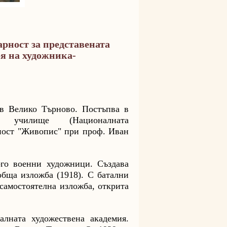
рност за представената
я на художника-
в Велико Търново. Постъпва в
то училище (Националната
ност "Живопис" при проф. Иван
ого военни художници. Създава
обща изложба (1918). С батални
самостоятелна изложба, открита
лната художествена академия.