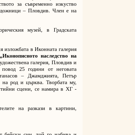
твото за съвременно изкуство
удожници – Пловдив. Член е на
рическия музей, в Градската
я изложбата в Иконната галерия
„Иконописното наследство на
художествена галерия, Пловдив и
повод 25 години от неговата
танасов – Джамджията, Петър
на род и църква. Творбата му,
тийни сцени, се намира в ХГ -
елите на разкази в картини,
т бейски син, той го набива и