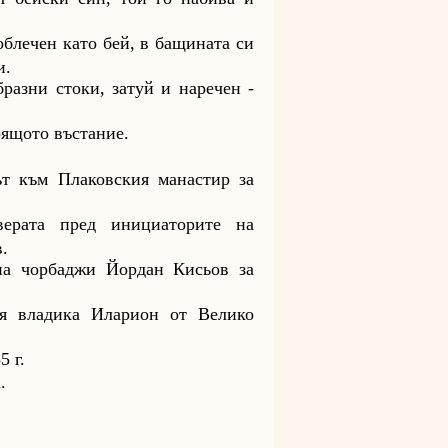
облечен като бей, в бащината си
и.
разни стоки, затуй и наречен -
оящото въстание.
т към Плаковския манастир за
верата пред инициаторите на
.
 на чорбаджи Йордан Кисьов за
я владика Иларион от Велико
5 г.
.