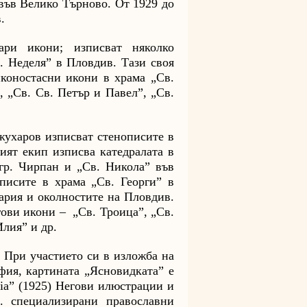
 във Велико Търново. От 1929 до
.
ри икони; изписват няколко
. Неделя” в Пловдив. Тази своя
коностасни икони в храма „Св.
, „Св. Св. Петър и Павел”, „Св.
ухаров изписват стенописите в
ият екип изписва катедралата в
 гр. Чирпан и „Св. Никола” във
писите в храма „Св. Георги” в
рия и околностите на Пловдив.
гови икони – „Св. Троица”, „Св.
Илия” и др.
 При участието си в изложба на
ия, картината „Ясновидката” е
ia” (1925) Негови илюстрации и
. специализирани православни