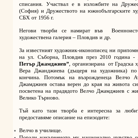
списания. Участвал е в изложбите на Дружес
(София) и Дружеството на южнобългарските х
СБХ от 1956 г.
Негови творби се намират във Военноисто
художествена галерия – Пловдив и др.
За известният художник-иконописец ни припомн
на ул. Съборна, Пловдив през 2010 година -
Петър Джамджиев”
, организирана от Градска 
Вера Джанджиева (дъщеря на художника) по 
кончина. Потомък на възрожденеца Велчо А
Джамджиев остава верен до края на живота си 
посветена на прадядото Велчо Джамджиев с жи
Велико Търново.
Тъй като тази творба е интересна за любит
предоставяме описание на епизодите:
Велчо в училище.
Поради накърненото му национално чувство о