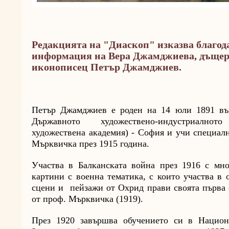
Редакцията на "Диаскоп" изказва благода
информация на Вера Джамджиева, дъщер
иконописец Петър Джамджиев.
Петър Джамджиев е роден на 14 юли 1891 въ
Държавното художествено-индустриално
художествена академия) - София и учи специал
Мърквичка през 1915 година.
Участва в Балканската война през 1916 с мн
картини с военна тематика, с които участва в 
сцени и пейзажи от Охрид прави своята първа 
от проф. Мърквичка (1919).
През 1920 завършва обучението си в Национа