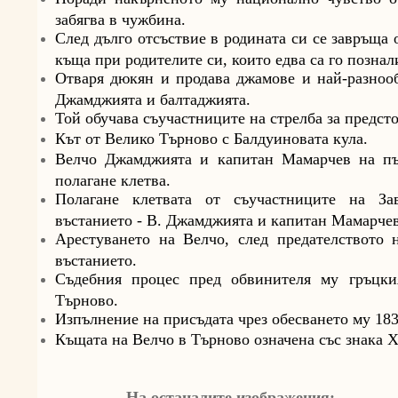
забягва в чужбина.
След дълго отсъствие в родината си се завръща 
къща при родителите си, които едва са го познал
Отваря дюкян и продава джамове и най-разнооб
Джамджията и балтаджията.
Той обучава съучастниците на стрелба за предст
Кът от Велико Търново с Балдуиновата кула.
Велчо Джамджията и капитан Мамарчев на пъ
полагане клетва.
Полагане клетвата от съучастниците на За
въстанието - В. Джамджията и капитан Мамарчев
Арестуването на Велчо, след предателството
въстанието.
Съдебния процес пред обвинителя му гръцки
Търново.
Изпълнение на присъдата чрез обесването му 183
Къщата на Велчо в Търново означена със знака Х
На останалите изображения: