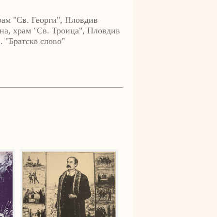
храм "Св. Георги", Пловдив
на, храм "Св. Троица", Пловдив
. "Братско слово"