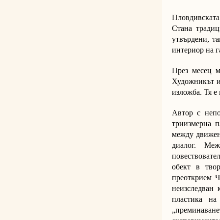
Пловдивската
Стана традици
утвърдени, т
интериор на г
През месец м
Художникът и
изложба. Тя 
Автор с непо
триизмерна п
между движен
диалог. Меж
повествовате
обект в тво
преоткрием Ч
неизследван 
пластика на
„преминаване