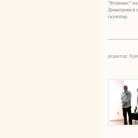
"Резонанс" на
Димитрова в п
скулптор.
редактор: Хр