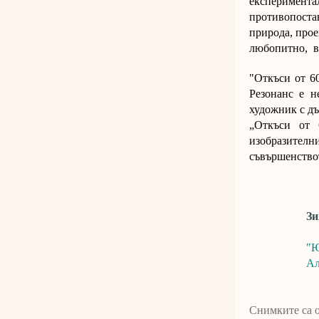
експеримент
противопоста
природа, прое
любопитно, вс
"Откъси от 6
Резонанс е не
художник с дъ
„Откъси от 
изобразител
съвършенство
Зи
"Ю
Ал
Снимките са о