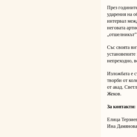
През годините
ударения на о
интервал меж
неговата арти
„отшелникът”
Със своята в
установените 
непреходно, в
Изложбата е 
творби от кол
от акад. Свет
Жеков.
За контакти:
Елица Терзиев
Ина Дамянова