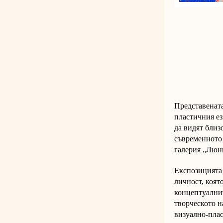
Представената
пластичния ез
да видят близ
съвременното 
галерия „Люн
Експозицията 
личност, коят
концептуалнит
творческото 
визуално-плас